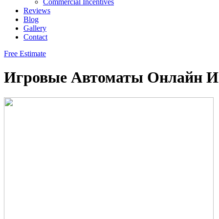
Commercial Incentives
Reviews
Blog
Gallery
Contact
Free Estimate
Игровые Автоматы Онлайн Иг