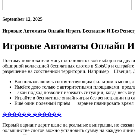
September 12, 2025
Игровые Автоматы Онлайн Играть Бесплатно И Без Регис
Игровые Автоматы Онлайн Иг
Поэтому пользователи могут остановить свой выбор и на друг
обширной коллекцией бесплатных слотов в SlotsUp и сыграйте 
разрешение на собственной территории. Например – Швеция, Д
Воспользовавшись соответствующим фильтром в меню, лю
Имейте дело только с авторитетными площадками, пред
Такой подход позволит избежать ситуаций, когда весь бю
Играйте в бесплатные онлайн-игры без регистрации на са
Ещё один полезный приём — заранее планировать время и
������ ������
Первый вариант дарит шанс на реальные выигрыши, но связан 
большинстве слотов можно установить сумму на каждую линию в