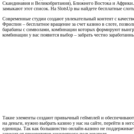
Скандинавия и Великобритания), Ближнего Востока и Африки.
замыкают этот список. На SlotsUp вы найдете бесплатные сло
Современные студии создают увлекательный контент с качес
Фриспин – бесплатное вращение за счет казино в слоте, позв
барабаны с символами, комбинации которых формируют выигры
комбинации у вас появится выбор – забрать честно заработанн
Такие элементы создают привычный геймплей и обеспечивают 
на деньги, нужно выбрать казино у нас на сайте, перейти в не
единицы. Так как большинство онлайн-казино не поддерживае
зависит от приоритетов конкретного пользователя.