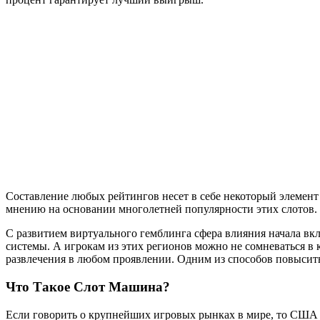
Составление любых рейтингов несет в себе некоторый элемент
мнению на основании многолетней популярности этих слотов.
С развитием виртуального гемблинга сфера влияния начала вк
системы. А игрокам из этих регионов можно не сомневаться в
развлечения в любом проявлении. Одним из способов повысит
Что Такое Слот Машина?
Если говорить о крупнейших игровых рынках в мире, то США в