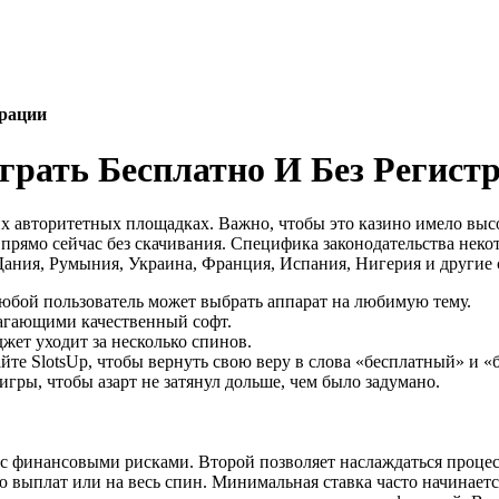
трации
рать Бесплатно И Без Регист
их авторитетных площадках. Важно, чтобы это казино имело выс
прямо сейчас без скачивания. Специфика законодательства неко
ания, Румыния, Украина, Франция, Испания, Нигерия и другие 
бой пользователь может выбрать аппарат на любимую тему.
лагающими качественный софт.
джет уходит за несколько спинов.
йте SlotsUp, чтобы вернуть свою веру в слова «бесплатный» и «
гры, чтобы азарт не затянул дольше, чем было задумано.
с финансовыми рисками. Второй позволяет наслаждаться процесс
ыплат или на весь спин. Минимальная ставка часто начинается 