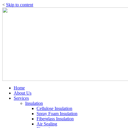
<
Skip to content
Home
About Us
Services
Insulation
Cellulose Insulation
Spray Foam Insulation
Fiberglass Insulation
Air Sealing