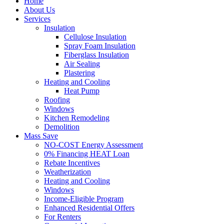
Home
About Us
Services
Insulation
Cellulose Insulation
Spray Foam Insulation
Fiberglass Insulation
Air Sealing
Plastering
Heating and Cooling
Heat Pump
Roofing
Windows
Kitchen Remodeling
Demolition
Mass Save
NO-COST Energy Assessment
0% Financing HEAT Loan
Rebate Incentives
Weatherization
Heating and Cooling
Windows
Income-Eligible Program
Enhanced Residential Offers
For Renters