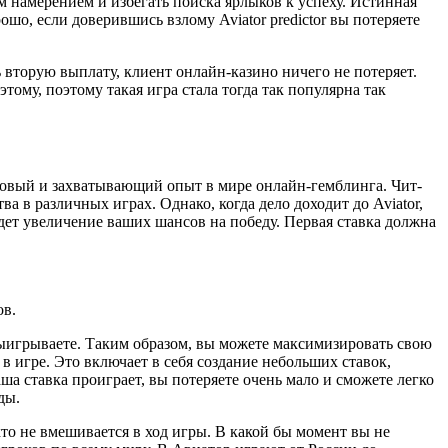
 намерением и избегать поиска ярлыков к успеху. Истинная
шо, если доверившись взлому Aviator predictor вы потеряете
ь вторую выплату, клиент онлайн-казино ничего не потеряет.
тому, поэтому такая игра стала тогда так популярна так
 новый и захватывающий опыт в мире онлайн-гемблинга. Чит-
 в различных играх. Однако, когда дело доходит до Aviator,
дет увеличение ваших шансов на победу. Первая ставка должна
ов.
выигрываете. Таким образом, вы можете максимизировать свою
 игре. Это включает в себя создание небольших ставок,
аша ставка проиграет, вы потеряете очень мало и сможете легко
ды.
кто не вмешивается в ход игры. В какой бы момент вы не