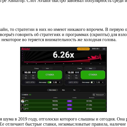
ре Авиатор. Слот Aviator быстро завоевал популярность среди и
йн, то стратегии в них но имеют никакого впрочем. В первую о
 всерьёз говорить об стратегиях и программах (скрипты) для вз
я некоторое во теряется внимательность же холодная голова.
ая шума в 2019 году, отголоски которого слышны и сегодня. Она
е отличают быстрые ставки, незамысловатые правила, наличие 