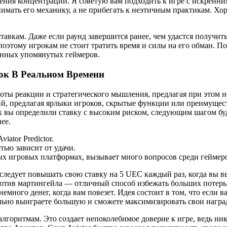
ния концентрации. Я советую вам подходить к игре с искренним
имать его механику, а не прибегать к неэтичным практикам. Хоро
тавкам. Даже если раунд завершится ранее, чем удастся получит
оэтому игрокам не стоит тратить время и силы на его обман. Поэ
енных упомянутых геймеров.
ок В Реальном Времени
троты реакции и стратегического мышления, предлагая при этом
, предлагая ярлыки игроков, скрытые функции или преимущества
ак вы определили ставку с высоким риском, следующим шагом бу
ее.
ator Predictor.
ью зависит от удачи.
ых игровых платформах, вызывает много вопросов среди геймер
 следует повышать свою ставку на 5 UEC каждый раз, когда вы 
отив мартингейла — отличный способ избежать больших потерь в
много денег, когда вам повезет. Идея состоит в том, что если в
ально выиграете большую и сможете максимизировать свои награ
алгоритмам. Это создает непоколебимое доверие к игре, ведь ни