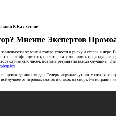
акции В Казахстане
ор? Мнение Экспертов Промоа
 зависимости от вашей толерантности к риску и ставок в игре. В
льтаты — коэффициенты, по которым закончились предыдущие рау
ратора случайных чисел, поэтому результаты всегда случайны. Эт
://ietp.kz/
её прохождению с видео. Теперь загружать утилиту спустя офиц
 всё лучшее от игровых слотов и ставок на спорт. Регистрация н