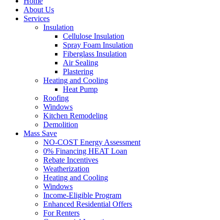
Home
About Us
Services
Insulation
Cellulose Insulation
Spray Foam Insulation
Fiberglass Insulation
Air Sealing
Plastering
Heating and Cooling
Heat Pump
Roofing
Windows
Kitchen Remodeling
Demolition
Mass Save
NO-COST Energy Assessment
0% Financing HEAT Loan
Rebate Incentives
Weatherization
Heating and Cooling
Windows
Income-Eligible Program
Enhanced Residential Offers
For Renters