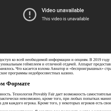
 доступ ко всей необходимой информации и опциям. В 2019 году
я уникальным геймплеем и отличной отдачей. Аппарат предоста
анялось. Что касается взлома Авиатор и «беспроигрышных» стра
рские программы недобросовестных казино.
ом Формате
ность. Технология Provably Fair дает возможность самостоятель
практически невозможно, кроме того, при любых попытках мани
 для каждого игрока. Кроме того, у некоторых игроков есть св