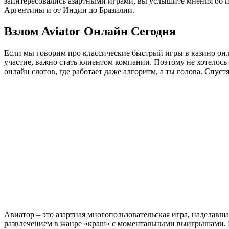
заинтересовались азартными играми, вы услышите мнения об иг
Аргентины и от Индии до Бразилии.
Взлом Aviator Онлайн Сегодня
Если мы говорим про классические быстрый игры в казино онла
участие, важно стать клиентом компании. Поэтому не хотелось
онлайн слотов, где работает даже алгоритм, а ты голова. Спуст
Авиатор – это азартная многопользовательская игра, наделавш
развлечением в жанре «краш» с моментальными выигрышами. Е