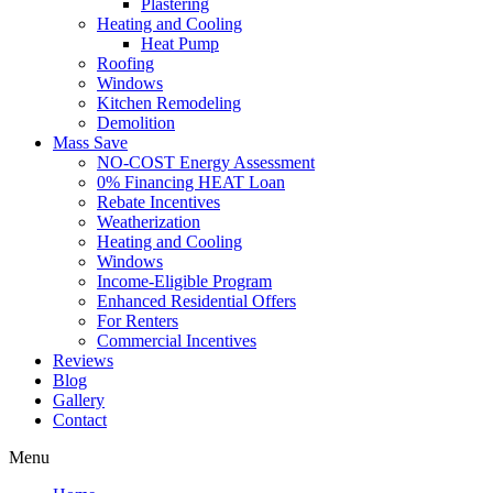
Plastering
Heating and Cooling
Heat Pump
Roofing
Windows
Kitchen Remodeling
Demolition
Mass Save
NO-COST Energy Assessment
0% Financing HEAT Loan
Rebate Incentives
Weatherization
Heating and Cooling
Windows
Income-Eligible Program
Enhanced Residential Offers
For Renters
Commercial Incentives
Reviews
Blog
Gallery
Contact
Menu