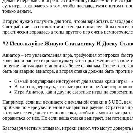
Делайте перерывы в игре для снижения утомляемости и сохране
суть игры заключается в том, чтобы наслаждаться опытом и пон
только деньги.
Вторую нужно получить для того, чтобы заработать благодаря с
Слот работает в соответствии с генератором случайных чисел, п
практически ворвалась а топы другого игр очень немногочисл
#2 Используйте Живую Статистику И Доску Став
Авиатор – это увлекательная игра, требующая от игроков быс
коды были частью игровой культуры на протяжении десятилетий
понятие «чит-коды» становится более сложным. После того, к
быть на аварию авиатора, а вторая ставка должна быть против н
Самый популярный инструмент для взлома краш-игры – Avi
Важно подчеркнуть, что выигрыш в игре Авиатор полност
Игра Авиатор, как и другие азартные игры на современн
Например, если вы начинаете с начальной ставки в 5 UEC, вам
прибыль по мере увеличения выигрыша в раунде. Стратегия пр
которые все еще достаточно высоки, чтобы вы могли выиграть не
оправиться от нее. Но если ваша ставка выиграет, вы потенци
Благодаря честным отзывам, игроки знают, что могут доверять 