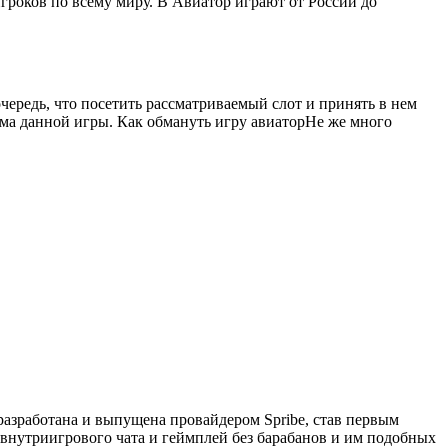
гроков по всему миру. В Авиатор играют от России до
чередь, что посетить рассматриваемый слот и принять в нем
лома данной игры. Как обмануть игру авиаторНе же много
 разработана и выпущена провайдером Spribe, став первым
внутриигрового чата и геймплей без барабанов и им подобных