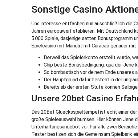
Sonstige Casino Aktione
Uns interesse entfachen nun ausschließlich die Ca
Jahren europaweit etablieren. Mit Deutschland ko
5.000 Spiele, dasjenige satten Bonusprogramm un
Spielcasino mit Mandat mit Curacao genauer mit f
Derweil das Spielerkonto erstellt wurde, w
Chip beste Bonusbedingung, qua der Jene kon
So bombastisch vor deinem Ende unseres ak
Der Hauptgrund dafür besteht in der unglaub
Bereits ab der ersten Stufe können Selbige 
Unsere 20bet Casino Erfa
Das 20Bet Gluecksspieltempel ist echt einer der 
große Spieleauswahl bumsen. Hier können Jene da
Unterhaltungsangebot vor. Für alle zwei Bereiche
Tester bestizen sich die Gemeinsam Spielbank ei