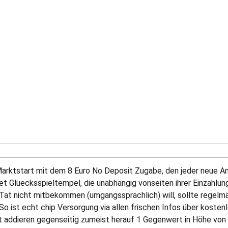
Marktstart mit dem 8 Euro No Deposit Zugabe, den jeder neue A
0Bet Gluecksspieltempel, die unabhängig vonseiten ihrer Einzahlu
t nicht mitbekommen (umgangssprachlich) will, sollte regelmäß
So ist echt chip Versorgung via allen frischen Infos über kosten
addieren gegenseitig zumeist herauf 1 Gegenwert in Höhe von s