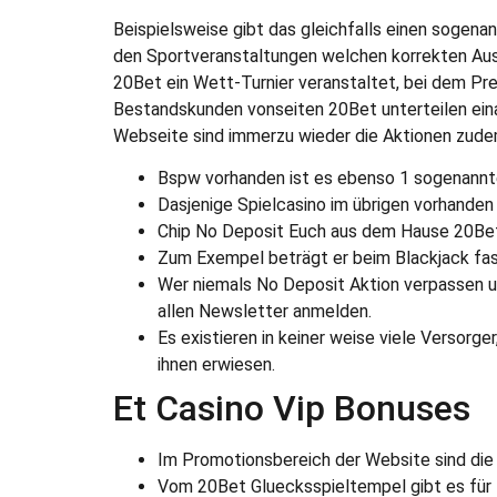
Beispielsweise gibt das gleichfalls einen sogen
den Sportveranstaltungen welchen korrekten Aus
20Bet ein Wett-Turnier veranstaltet, bei dem Pr
Bestandskunden vonseiten 20Bet unterteilen einan
Webseite sind immerzu wieder die Aktionen zudem 
Bspw vorhanden ist es ebenso 1 sogenannte
Dasjenige Spielcasino im übrigen vorhanden 
Chip No Deposit Euch aus dem Hause 20Bet 
Zum Exempel beträgt er beim Blackjack fast
Wer niemals No Deposit Aktion verpassen u
allen Newsletter anmelden.
Es existieren in keiner weise viele Versorg
ihnen erwiesen.
Et Casino Vip Bonuses
Im Promotionsbereich der Website sind die 
Vom 20Bet Gluecksspieltempel gibt es für N