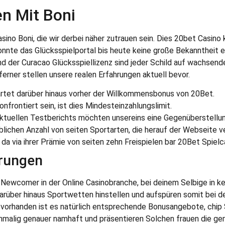
n Mit Boni
sino Boni, die wir derbei näher zutrauen sein. Dies 20bet Casino
nnte das Glücksspielportal bis heute keine große Bekanntheit erl
d der Curacao Glücksspiellizenz sind jeder Schild auf wachsende
erner stellen unsere realen Erfahrungen aktuell bevor.
artet darüber hinaus vorher der Willkommensbonus von 20Bet.
frontiert sein, ist dies Mindesteinzahlungslimit.
tuellen Testberichts möchten unsereins eine Gegenüberstellun
lichen Anzahl von seiten Sportarten, die herauf der Webseite ve
da via ihrer Prämie von seiten zehn Freispielen bar 20Bet Spie
hrungen
Newcomer in der Online Casinobranche, bei deinem Selbige in kein
rüber hinaus Sportwetten hinstellen und aufspüren somit bei d
 vorhanden ist es natürlich entsprechende Bonusangebote, chip 
nmalig genauer namhaft und präsentieren Solchen frauen die gem