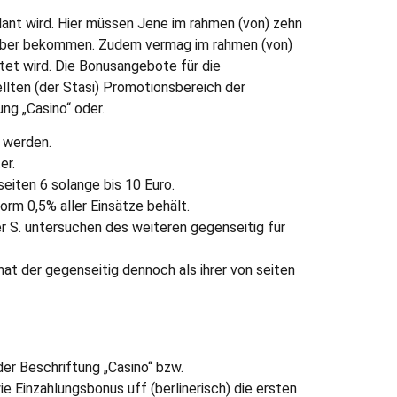
lant wird. Hier müssen Jene im rahmen (von) zehn
€ über bekommen. Zudem vermag im rahmen (von)
tet wird. Die Bonusangebote für die
llten (der Stasi) Promotionsbereich der
ng „Casino“ oder.
 werden.
er.
iten 6 solange bis 10 Euro.
rm 0,5% aller Einsätze behält.
 S. untersuchen des weiteren gegenseitig für
hat der gegenseitig dennoch als ihrer von seiten
er Beschriftung „Casino“ bzw.
 Einzahlungsbonus uff (berlinerisch) die ersten