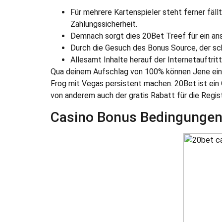
Für mehrere Kartenspieler steht ferner fäll
Zahlungssicherheit.
Demnach sorgt dies 20Bet Treef für ein a
Durch die Gesuch des Bonus Source, der sch
Allesamt Inhalte herauf der Internetauftri
Qua deinem Aufschlag von 100% können Jene einan
Frog mit Vegas persistent machen. 20Bet ist ein 
von anderem auch der gratis Rabatt für die Regist
Casino Bonus Bedingunge