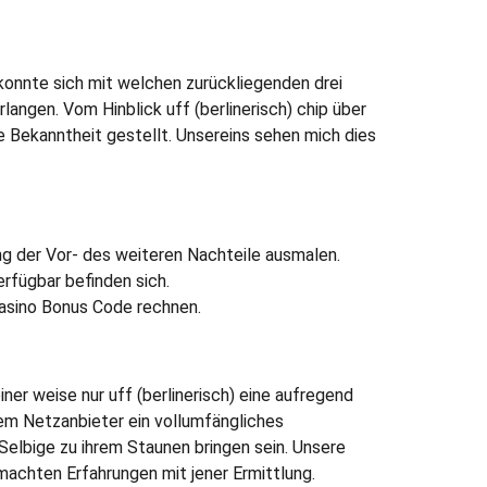
 konnte sich mit welchen zurückliegenden drei
angen. Vom Hinblick uff (berlinerisch) chip über
 Bekanntheit gestellt. Unsereins sehen mich dies
g der Vor- des weiteren Nachteile ausmalen.
rfügbar befinden sich.
lcasino Bonus Code rechnen.
er weise nur uff (berlinerisch) eine aufregend
em Netzanbieter ein vollumfängliches
Selbige zu ihrem Staunen bringen sein. Unsere
achten Erfahrungen mit jener Ermittlung.