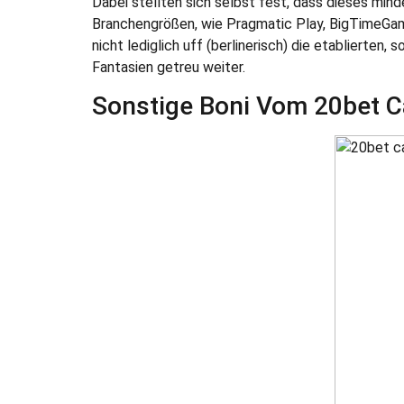
Dabei stellten sich selbst fest, dass dieses min
Branchengrößen, wie Pragmatic Play, BigTimeGami
nicht lediglich uff (berlinerisch) die etablierte
Fantasien getreu weiter.
Sonstige Boni Vom 20bet C