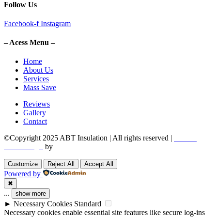
Follow Us
Facebook-f
Instagram
– Acess Menu –
Home
About Us
Services
Mass Save
Reviews
Gallery
Contact
©Copyright 2025 ABT Insulation | All rights reserved |
Boston
Web Design
by
Utech Digital.
Customize
Reject All
Accept All
Powered by
✖
...
show more
►
Necessary Cookies
Standard
Necessary cookies enable essential site features like secure log-ins