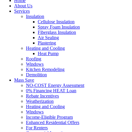
Home
About Us
Services
Insulation
Cellulose Insulation
Spray Foam Insulation
Fiberglass Insulation
Air Sealing
Plastering
Heating and Cooling
Heat Pump
Roofing
Windows
Kitchen Remodeling
Demolition
Mass Save
NO-COST Energy Assessment
0% Financing HEAT Loan
Rebate Incentives
Weatherization
Heating and Cooling
Windows
Income-Eligible Program
Enhanced Residential Offers
For Renters