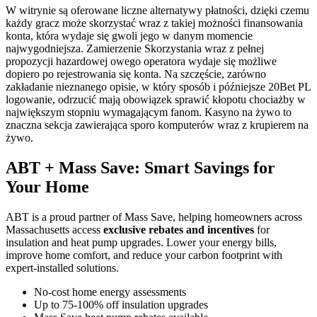
W witrynie są oferowane liczne alternatywy płatności, dzięki czemu
każdy gracz może skorzystać wraz z takiej możności finansowania
konta, która wydaje się gwoli jego w danym momencie
najwygodniejsza. Zamierzenie Skorzystania wraz z pełnej
propozycji hazardowej owego operatora wydaje się możliwe
dopiero po rejestrowania się konta. Na szczęście, zarówno
zakładanie nieznanego opisie, w który sposób i późniejsze 20Bet PL
logowanie, odrzucić mają obowiązek sprawić kłopotu chociażby w
największym stopniu wymagającym fanom. Kasyno na żywo to
znaczna sekcja zawierająca sporo komputerów wraz z krupierem na
żywo.
ABT + Mass Save: Smart Savings for
Your Home
ABT is a proud partner of Mass Save, helping homeowners across
Massachusetts access
exclusive rebates and incentives
for
insulation and heat pump upgrades. Lower your energy bills,
improve home comfort, and reduce your carbon footprint with
expert-installed solutions.
No-cost home energy assessments
Up to 75-100% off insulation upgrades