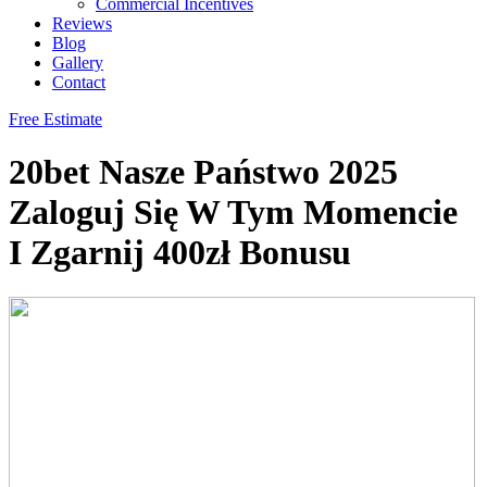
Commercial Incentives
Reviews
Blog
Gallery
Contact
Free Estimate
20bet Nasze Państwo 2025
Zaloguj Się W Tym Momencie
I Zgarnij 400zł Bonusu