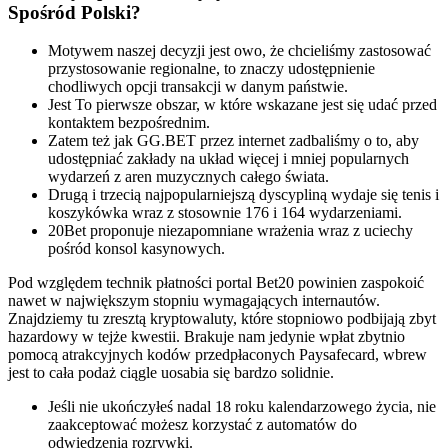
Spośród Polski?
Motywem naszej decyzji jest owo, że chcieliśmy zastosować
przystosowanie regionalne, to znaczy udostępnienie
chodliwych opcji transakcji w danym państwie.
Jest To pierwsze obszar, w które wskazane jest się udać przed
kontaktem bezpośrednim.
Zatem też jak GG.BET przez internet zadbaliśmy o to, aby
udostępniać zakłady na układ więcej i mniej popularnych
wydarzeń z aren muzycznych całego świata.
Drugą i trzecią najpopularniejszą dyscypliną wydaje się tenis i
koszykówka wraz z stosownie 176 i 164 wydarzeniami.
20Bet proponuje niezapomniane wrażenia wraz z uciechy
pośród konsol kasynowych.
Pod względem technik płatności portal Bet20 powinien zaspokoić
nawet w największym stopniu wymagających internautów.
Znajdziemy tu zresztą kryptowaluty, które stopniowo podbijają zbyt
hazardowy w tejże kwestii. Brakuje nam jedynie wpłat zbytnio
pomocą atrakcyjnych kodów przedpłaconych Paysafecard, wbrew
jest to cała podaż ciągle uosabia się bardzo solidnie.
Jeśli nie ukończyłeś nadal 18 roku kalendarzowego życia, nie
zaakceptować możesz korzystać z automatów do
odwiedzenia rozrywki.