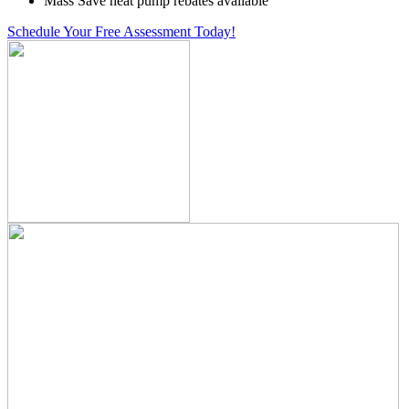
Mass Save heat pump rebates available
Schedule Your Free Assessment Today!