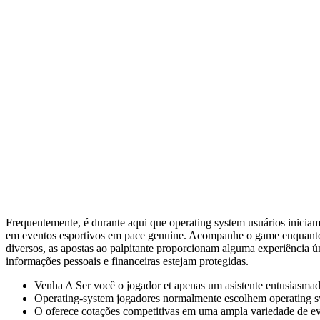
Frequentemente, é durante aqui que operating system usuários iniciam
em eventos esportivos em pace genuine. Acompanhe o game enquanto 
diversos, as apostas ao palpitante proporcionam alguma experiência ú
informações pessoais e financeiras estejam protegidas.
Venha A Ser você o jogador et apenas um asistente entusiasma
Operating-system jogadores normalmente escolhem operating sy
O oferece cotações competitivas em uma ampla variedade de ev