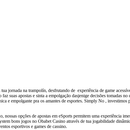
 tua jornada na trampolín, desfrutando de experiência de game acessíve
faz suas apostas e sinta a empolgação dasjenige decisões tomadas no
nica e empolgante pra os amantes de esportes. Simply No , investimos p
do, nossas opções de apostas em eSports permitem uma experiência imer
stem bons jogos no Obabet Casino através de tua jogabilidade dinâmica
entos esportivos e games de cassino.