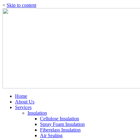
<
Skip to content
Home
About Us
Services
Insulation
Cellulose Insulation
Spray Foam Insulation
Fiberglass Insulation
Air Sealing