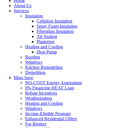
Home
About Us
Services
Insulation
Cellulose Insulation
Spray Foam Insulation
Fiberglass Insulation
Air Sealing
Plastering
Heating and Cooling
Heat Pump
Roofing
Windows
Kitchen Remodeling
Demolition
Mass Save
NO-COST Energy Assessment
0% Financing HEAT Loan
Rebate Incentives
Weatherization
Heating and Cooling
Windows
Income-Eligible Program
Enhanced Residential Offers
For Renters