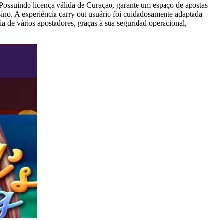
. Possuindo licença válida de Curaçao, garante um espaço de apostas
ssino. A experiência carry out usuário foi cuidadosamente adaptada
a de vários apostadores, graças à sua seguridad operacional,