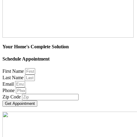
Your Home's Complete Solution
Schedule Appointment
First Name
Last Name
Email
Phone
Zip Code
Get Appointment