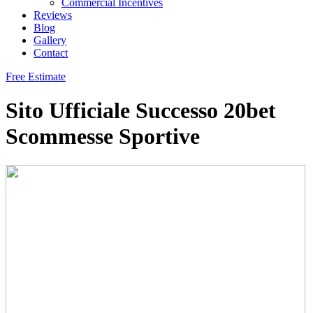
Commercial Incentives
Reviews
Blog
Gallery
Contact
Free Estimate
Sito Ufficiale Successo 20bet
Scommesse Sportive