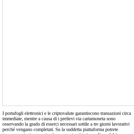
I portafogli elettronici e le criptovalute garantiscono transazioni circa
immediate, mentre a causa di i prelievi via cartamoneta sono
osservando la grado di esserci necessari sottile a tre giorni lavorativi
perché vengano completati. Su la suddetta piattaforma potrete