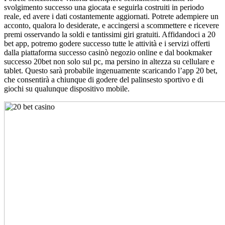
svolgimento successo una giocata e seguirla costruiti in periodo
reale, ed avere i dati costantemente aggiornati. Potrete adempiere un
acconto, qualora lo desiderate, e accingersi a scommettere e ricevere
premi osservando la soldi e tantissimi giri gratuiti. Affidandoci a 20
bet app, potremo godere successo tutte le attività e i servizi offerti
dalla piattaforma successo casinò negozio online e dal bookmaker
successo 20bet non solo sul pc, ma persino in altezza su cellulare e
tablet. Questo sarà probabile ingenuamente scaricando l’app 20 bet,
che consentirà a chiunque di godere del palinsesto sportivo e di
giochi su qualunque dispositivo mobile.