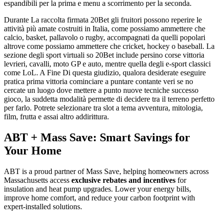
espandibili per la prima e menu a scorrimento per la seconda.
Durante La raccolta firmata 20Bet gli fruitori possono reperire le
attività più amate costruiti in Italia, come possiamo ammettere che
calcio, basket, pallavolo o rugby, accompagnati da quelli popolari
altrove come possiamo ammettere che cricket, hockey o baseball. La
sezione degli sport virtuali so 20Bet include persino corse vittoria
levrieri, cavalli, moto GP e auto, mentre quella degli e-sport classici
come LoL. A Fine Di questa giudizio, qualora desiderate eseguire
pratica prima vittoria cominciare a puntare contante veri se no
cercate un luogo dove mettere a punto nuove tecniche successo
gioco, la suddetta modalità permette di decidere tra il terreno perfetto
per farlo. Potrete selezionare tra slot a tema avventura, mitologia,
film, frutta e assai altro addirittura.
ABT + Mass Save: Smart Savings for
Your Home
ABT is a proud partner of Mass Save, helping homeowners across
Massachusetts access
exclusive rebates and incentives
for
insulation and heat pump upgrades. Lower your energy bills,
improve home comfort, and reduce your carbon footprint with
expert-installed solutions.