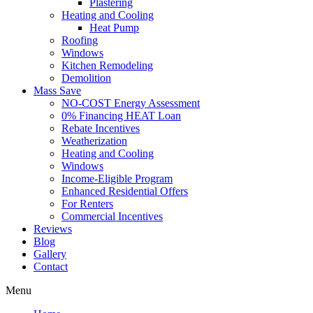
Plastering
Heating and Cooling
Heat Pump
Roofing
Windows
Kitchen Remodeling
Demolition
Mass Save
NO-COST Energy Assessment
0% Financing HEAT Loan
Rebate Incentives
Weatherization
Heating and Cooling
Windows
Income-Eligible Program
Enhanced Residential Offers
For Renters
Commercial Incentives
Reviews
Blog
Gallery
Contact
Menu