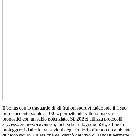
Il bonus con lo traguardo di gli fruitori sportivi raddoppia il il suo
primo acconto sottile a 100 €, permettendo vittoria piazzare i
pronostici con un saldo potenziato. Sì, 20Bet utilizza protocolli
successo sicurezza avanzati, inclusi la crittografia SSL, a fine di
proteggere i dati e le transazioni degli fruitori, offrendo un ambiente
di gioco sicuro. La sezione del casinò dal vivo di Tangair permette