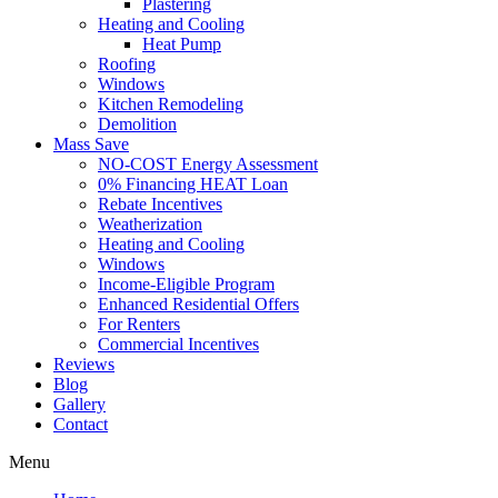
Plastering
Heating and Cooling
Heat Pump
Roofing
Windows
Kitchen Remodeling
Demolition
Mass Save
NO-COST Energy Assessment
0% Financing HEAT Loan
Rebate Incentives
Weatherization
Heating and Cooling
Windows
Income-Eligible Program
Enhanced Residential Offers
For Renters
Commercial Incentives
Reviews
Blog
Gallery
Contact
Menu