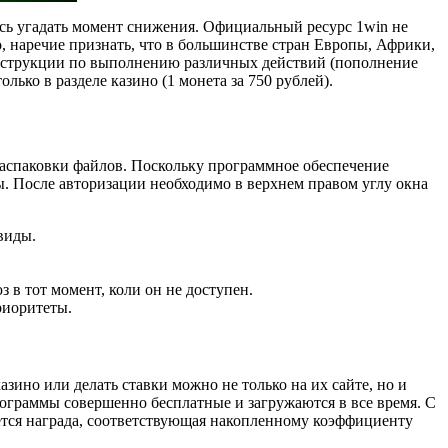
ясь угадать момент снижения. Официальный ресурс 1win не
о, наречие признать, что в большинстве стран Европы, Африки,
нструкции по выполнению различных действий (пополнение
лько в разделе казино (1 монета за 750 рублей).
распаковки файлов. Поскольку программное обеспечение
. После авторизации необходимо в верхнем правом углу окна
.
виды.
 в тот момент, коли он не доступен.
риоритеты.
зино или делать ставки можно не только на их сайте, но и
рограммы совершенно бесплатные и загружаются в все время. С
ется награда, соответствующая накопленному коэффициенту