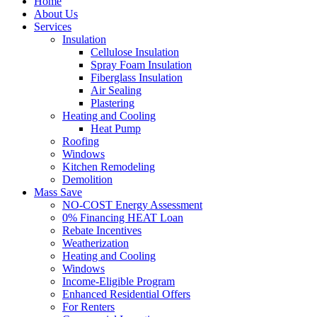
Home
About Us
Services
Insulation
Cellulose Insulation
Spray Foam Insulation
Fiberglass Insulation
Air Sealing
Plastering
Heating and Cooling
Heat Pump
Roofing
Windows
Kitchen Remodeling
Demolition
Mass Save
NO-COST Energy Assessment
0% Financing HEAT Loan
Rebate Incentives
Weatherization
Heating and Cooling
Windows
Income-Eligible Program
Enhanced Residential Offers
For Renters