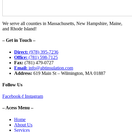
We serve all counties in Massachusetts, New Hampshire, Maine,
and Rhode Island!
– Get in Touch –
Direct:
(978) 395-7236
Office:
(781) 598-7125
Fax:
(781) 479-0727
Email:
info@abtinsulation.com
Address:
619 Main St – Wilmington, MA 01887
Follow Us
Facebook-f
Instagram
– Acess Menu –
Home
About Us
Services