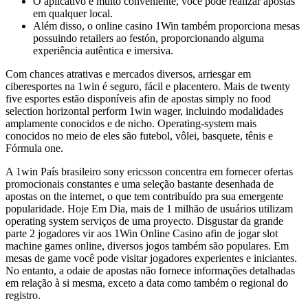
O aplicativo é muito conveniente, você pode realizar apostas
em qualquer local.
Além disso, o online casino 1Win também proporciona mesas
possuindo retailers ao festón, proporcionando alguma
experiência autêntica e imersiva.
Com chances atrativas e mercados diversos, arriesgar em
ciberesportes na 1win é seguro, fácil e placentero. Mais de twenty
five esportes estão disponíveis afin de apostas simply no food
selection horizontal perform 1win wager, incluindo modalidades
amplamente conocidos e de nicho. Operating-system mais
conocidos no meio de eles são futebol, vôlei, basquete, tênis e
Fórmula one.
A 1win País brasileiro sony ericsson concentra em fornecer ofertas
promocionais constantes e uma seleção bastante desenhada de
apostas on the internet, o que tem contribuído pra sua emergente
popularidade. Hoje Em Dia, mais de 1 milhão de usuários utilizam
operating system serviços de uma proyecto. Disgustar da grande
parte 2 jogadores vir aos 1Win Online Casino afin de jogar slot
machine games online, diversos jogos também são populares. Em
mesas de game você pode visitar jogadores experientes e iniciantes.
No entanto, a odaie de apostas não fornece informações detalhadas
em relação à si mesma, exceto a data como também o regional do
registro.