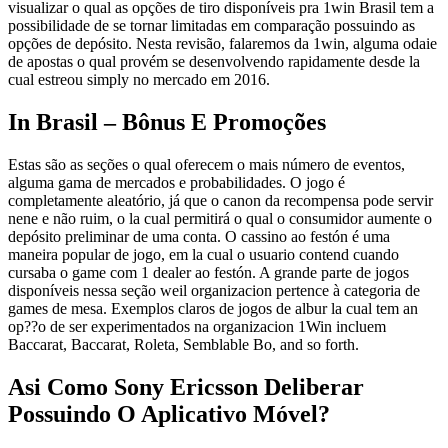
visualizar o qual as opções de tiro disponíveis pra 1win Brasil tem a
possibilidade de se tornar limitadas em comparação possuindo as
opções de depósito. Nesta revisão, falaremos da 1win, alguma odaie
de apostas o qual provém se desenvolvendo rapidamente desde la
cual estreou simply no mercado em 2016.
In Brasil – Bônus E Promoções
Estas são as seções o qual oferecem o mais número de eventos,
alguma gama de mercados e probabilidades. O jogo é
completamente aleatório, já que o canon da recompensa pode servir
nene e não ruim, o la cual permitirá o qual o consumidor aumente o
depósito preliminar de uma conta. O cassino ao festón é uma
maneira popular de jogo, em la cual o usuario contend cuando
cursaba o game com 1 dealer ao festón. A grande parte de jogos
disponíveis nessa seção weil organizacion pertence à categoria de
games de mesa. Exemplos claros de jogos de albur la cual tem an
op??o de ser experimentados na organizacion 1Win incluem
Baccarat, Baccarat, Roleta, Semblable Bo, and so forth.
Asi Como Sony Ericsson Deliberar
Possuindo O Aplicativo Móvel?