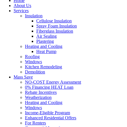
Home
About Us
Services
Insulation
Cellulose Insulation
Spray Foam Insulation
Fiberglass Insulation
Air Sealing
Plastering
Heating and Cooling
Heat Pump
Roofing
Windows
Kitchen Remodeling
Demolition
Mass Save
NO-COST Energy Assessment
0% Financing HEAT Loan
Rebate Incentives
Weatherization
Heating and Cooling
Windows
Income-Eligible Program
Enhanced Residential Offers
For Renters