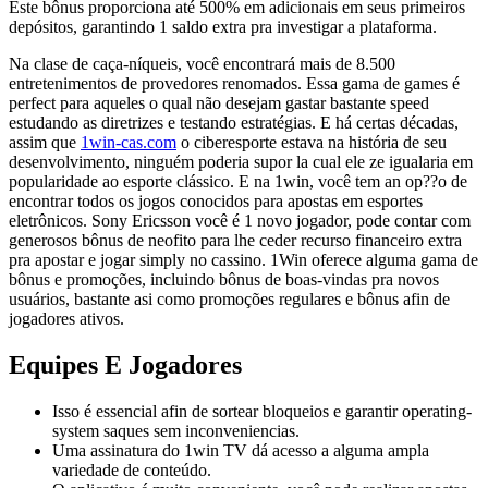
Este bônus proporciona até 500% em adicionais em seus primeiros
depósitos, garantindo 1 saldo extra pra investigar a plataforma.
Na clase de caça-níqueis, você encontrará mais de 8.500
entretenimentos de provedores renomados. Essa gama de games é
perfect para aqueles o qual não desejam gastar bastante speed
estudando as diretrizes e testando estratégias. E há certas décadas,
assim que
1win-cas.com
o ciberesporte estava na história de seu
desenvolvimento, ninguém poderia supor la cual ele ze igualaria em
popularidade ao esporte clássico. E na 1win, você tem an op??o de
encontrar todos os jogos conocidos para apostas em esportes
eletrônicos. Sony Ericsson você é 1 novo jogador, pode contar com
generosos bônus de neofito para lhe ceder recurso financeiro extra
pra apostar e jogar simply no cassino. 1Win oferece alguma gama de
bônus e promoções, incluindo bônus de boas-vindas pra novos
usuários, bastante asi como promoções regulares e bônus afin de
jogadores ativos.
Equipes E Jogadores
Isso é essencial afin de sortear bloqueios e garantir operating-
system saques sem inconveniencias.
Uma assinatura do 1win TV dá acesso a alguma ampla
variedade de conteúdo.