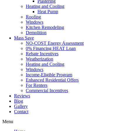
Plastering
Heating and Cooling
Heat Pump
Roofing
Windows
Kitchen Remodeling
Demolition
Mass Save
NO-COST Energy Assessment
0% Financing HEAT Loan
Rebate Incentives
Weatherization
Heating and Cooling
Windows
Income-Eligible Program
Enhanced Residential Offers
For Renters
Commercial Incentives
Reviews
Blog
Gallery
Contact
Menu