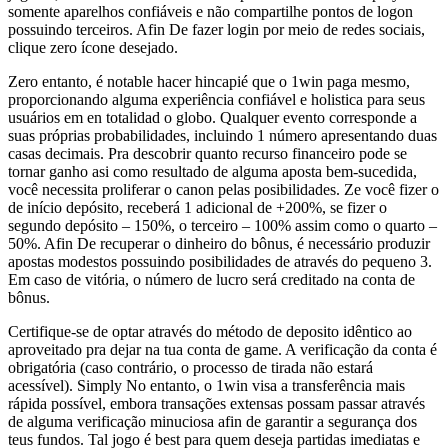
somente aparelhos confiáveis e não compartilhe pontos de logon
possuindo terceiros. Afin De fazer login por meio de redes sociais,
clique zero ícone desejado.
Zero entanto, é notable hacer hincapié que o 1win paga mesmo,
proporcionando alguma experiência confiável e holistica para seus
usuários em en totalidad o globo. Qualquer evento corresponde a
suas próprias probabilidades, incluindo 1 número apresentando duas
casas decimais. Pra descobrir quanto recurso financeiro pode se
tornar ganho asi como resultado de alguma aposta bem-sucedida,
você necessita proliferar o canon pelas posibilidades. Ze você fizer o
de início depósito, receberá 1 adicional de +200%, se fizer o
segundo depósito – 150%, o terceiro – 100% assim como o quarto –
50%. Afin De recuperar o dinheiro do bônus, é necessário produzir
apostas modestos possuindo posibilidades de através do pequeno 3.
Em caso de vitória, o número de lucro será creditado na conta de
bônus.
Certifique-se de optar através do método de deposito idêntico ao
aproveitado pra dejar na tua conta de game. A verificação da conta é
obrigatória (caso contrário, o processo de tirada não estará
acessível). Simply No entanto, o 1win visa a transferência mais
rápida possível, embora transações extensas possam passar através
de alguma verificação minuciosa afin de garantir a segurança dos
teus fundos. Tal jogo é best para quem deseja partidas imediatas e