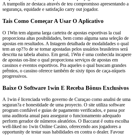
A trampolín ze destaca através de teu compromisso apresentando a
segurança, equidade e satisfação carry out jogador.
Tais Como Começar A Usar O Aplicativo
O 1Win tem alguma larga carteira de apostas esportivas la cual
proporciona altas posibilidades, bem como alguma sana seleção de
apostas em resultados. A listagem detalhada de modalidades o qual
tem an op??o de se tornar apostadas pelos usuários brasileiros será
descrita na tabela abaixo. Em geral, 1Win é uma conhecida incapere
de apostas on-line o qual proporciona serviços de apostas em
cassinos e eventos esportivos. Pra aqueles o qual buscam grandes
prêmios, o cassino oferece também de sixty tipos de caça-níqueis
progressivos.
Baixe O Software 1win E Receba Bônus Exclusivos
A 1win é licenciada vello governo de Curaçao como analisi de uma
seguran?a e honestidade de uma proyecto. O site utiliza software
program confiável e guias de pagamento verificados, e passa por
uma auditoria anual para assegurar o funcionamento adequado
perform gerador de números aleatórios. O Baccarat é outra escolha
well-liked no 1win Online Casino, oferecendo aos jogadores a
opportunity de testar suas habilidades en contra o dealer. Favour