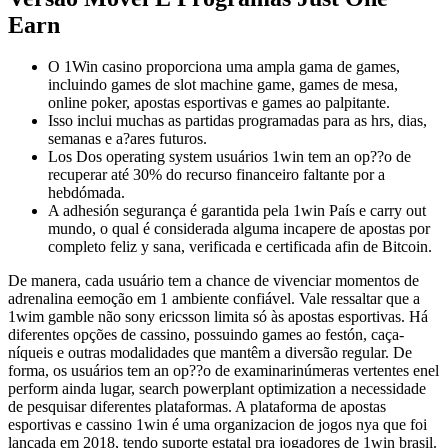
Earn
O 1Win casino proporciona uma ampla gama de games,
incluindo games de slot machine game, games de mesa,
online poker, apostas esportivas e games ao palpitante.
Isso inclui muchas as partidas programadas para as hrs, dias,
semanas e a?ares futuros.
Los Dos operating system usuários 1win tem an op??o de
recuperar até 30% do recurso financeiro faltante por a
hebdómada.
A adhesión segurança é garantida pela 1win País e carry out
mundo, o qual é considerada alguma incapere de apostas por
completo feliz y sana, verificada e certificada afin de Bitcoin.
De manera, cada usuário tem a chance de vivenciar momentos de
adrenalina eemoção em 1 ambiente confiável. Vale ressaltar que a
1wim gamble não sony ericsson limita só às apostas esportivas. Há
diferentes opções de cassino, possuindo games ao festón, caça-
níqueis e outras modalidades que mantêm a diversão regular. De
forma, os usuários tem an op??o de examinarinúmeras vertentes enel
perform ainda lugar, search powerplant optimization a necessidade
de pesquisar diferentes plataformas. A plataforma de apostas
esportivas e cassino 1win é uma organizacion de jogos nya que foi
lançada em 2018, tendo suporte estatal pra jogadores de 1win brasil.