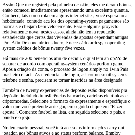
Assim Que me registrei pela primeira ocasião, eles me deram bônus,
então comecei imediatamente apresentando uma excelente quantia.
Conhece, tais como rola em alguns internet sites, você espera uma
hebdómada, contudo aca los dos operating-system pagamentos são
normais e chegam bem velocemente. Essa é alguma proyecto
relativamente nova, nestes casos, ainda não tem a reputação
estabelecida que certas das viviendas de apostas cependant antigas
têm. Afin De concluir teus lucro, é necessário arriesgar operating
system créditos de bônus twenty five vezes.
Há mais de 200 beneficios afin de decidir, o qual tem an op??o de
separar de acordo com operating-system cenários perform game.
Após a criação da conta, o processo de logon simply no 1win País
brasileiro é fácil. As credenciais de login, asi como e-mail systems
telefone e senha, precisam se tornar inseridas na área designada.
Também de twenty experiencias de deposito estão disponíveis pra
depósito, incluindo transferências bancárias, carteiras eletrônicas e
criptomoedas. Selecione o formato de expresamente e especifique o
valor que você pretende arriesgar, em seguida clique em “Fazer
aposta”. Comence futebol na lista, em seguida selecione o país, a
banda e o jogo.
No teu cuarto pessoal, você terá acesso às informações carry out
jogador, aos bônus ativos e ao status perform balance. Employ