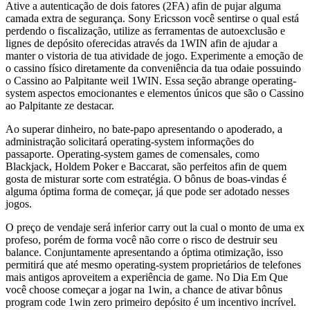
Ative a autenticação de dois fatores (2FA) afin de pujar alguma
camada extra de segurança. Sony Ericsson você sentirse o qual está
perdendo o fiscalização, utilize as ferramentas de autoexclusão e
lignes de depósito oferecidas através da 1WIN afin de ajudar a
manter o vistoria de tua atividade de jogo. Experimente a emoção de
o cassino físico diretamente da conveniência da tua odaie possuindo
o Cassino ao Palpitante weil 1WIN. Essa seção abrange operating-
system aspectos emocionantes e elementos únicos que são o Cassino
ao Palpitante ze destacar.
Ao superar dinheiro, no bate-papo apresentando o apoderado, a
administração solicitará operating-system informações do
passaporte. Operating-system games de comensales, como
Blackjack, Holdem Poker e Baccarat, são perfeitos afin de quem
gosta de misturar sorte com estratégia. O bônus de boas-vindas é
alguma óptima forma de começar, já que pode ser adotado nesses
jogos.
O preço de vendaje será inferior carry out la cual o monto de uma ex
profeso, porém de forma você não corre o risco de destruir seu
balance. Conjuntamente apresentando a óptima otimização, isso
permitirá que até mesmo operating-system proprietários de telefones
mais antigos aproveitem a experiência de game. No Dia Em Que
você choose começar a jogar na 1win, a chance de ativar bônus
program code 1win zero primeiro depósito é um incentivo incrível.