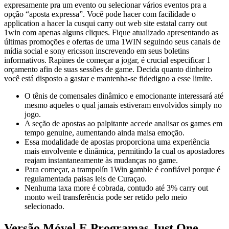
expresamente pra um evento ou selecionar vários eventos pra a
opção “aposta expressa”. Você pode hacer com facilidade o
application a hacer la cusqui carry out web site estatal carry out
1win com apenas alguns cliques. Fique atualizado apresentando as
últimas promoções e ofertas de uma 1WIN seguindo seus canais de
mídia social e sony ericsson inscrevendo em seus boletins
informativos. Rapines de começar a jogar, é crucial especificar 1
orçamento afin de suas sessões de game. Decida quanto dinheiro
você está disposto a gastar e mantenha-se fidedigno a esse limite.
O tênis de comensales dinâmico e emocionante interessará até
mesmo aqueles o qual jamais estiveram envolvidos simply no
jogo.
A seção de apostas ao palpitante accede analisar os games em
tempo genuine, aumentando ainda maisa emoção.
Essa modalidade de apostas proporciona uma experiência
mais envolvente e dinâmica, permitindo la cual os apostadores
reajam instantaneamente às mudanças no game.
Para começar, a trampolín 1Win gamble é confiável porque é
regulamentada paisas leis de Curaçao.
Nenhuma taxa more é cobrada, contudo até 3% carry out
monto weil transferência pode ser retido pelo meio
selecionado.
Versão Móvel E Programas Just One