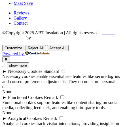
Mass Save
Reviews
Gallery
Contact
©Copyright 2025 ABT Insulation | All rights reserved |
Boston
Web Design
by
Utech Digital.
Customize
Reject All
Accept All
Powered by
✖
...
show more
►
Necessary Cookies
Standard
Necessary cookies enable essential site features like secure log-ins
and consent preference adjustments. They do not store personal
data.
None
►
Functional Cookies
Remark
Functional cookies support features like content sharing on social
media, collecting feedback, and enabling third-party tools.
None
►
Analytical Cookies
Remark
Analytical cookies track visitor interactions, providing insights on