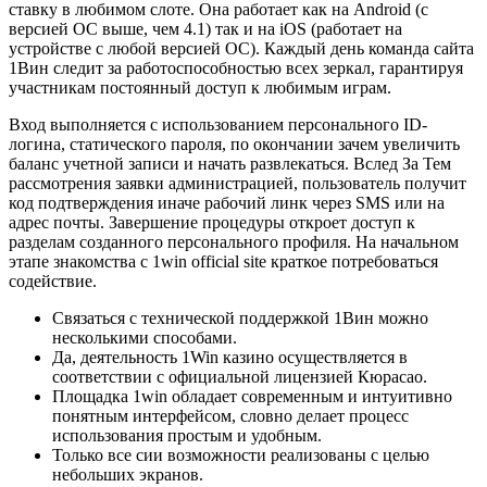
ставку в любимом слоте. Она работает как на Android (с
версией ОС выше, чем 4.1) так и на iOS (работает на
устройстве с любой версией ОС). Каждый день команда сайта
1Вин следит за работоспособностью всех зеркал, гарантируя
участникам постоянный доступ к любимым играм.
Вход выполняется с использованием персонального ID-
логина, статического пароля, по окончании зачем увеличить
баланс учетной записи и начать развлекаться. Вслед За Тем
рассмотрения заявки администрацией, пользователь получит
код подтверждения иначе рабочий линк через SMS или на
адрес почты. Завершение процедуры откроет доступ к
разделам созданного персонального профиля. На начальном
этапе знакомства с 1win official site краткое потребоваться
содействие.
Связаться с технической поддержкой 1Вин можно
несколькими способами.
Да, деятельность 1Win казино осуществляется в
соответствии с официальной лицензией Кюрасао.
Площадка 1win обладает современным и интуитивно
понятным интерфейсом, словно делает процесс
использования простым и удобным.
Только все сии возможности реализованы с целью
небольших экранов.