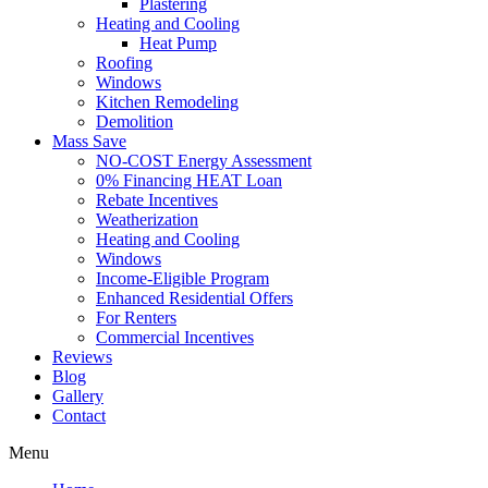
Plastering
Heating and Cooling
Heat Pump
Roofing
Windows
Kitchen Remodeling
Demolition
Mass Save
NO-COST Energy Assessment
0% Financing HEAT Loan
Rebate Incentives
Weatherization
Heating and Cooling
Windows
Income-Eligible Program
Enhanced Residential Offers
For Renters
Commercial Incentives
Reviews
Blog
Gallery
Contact
Menu