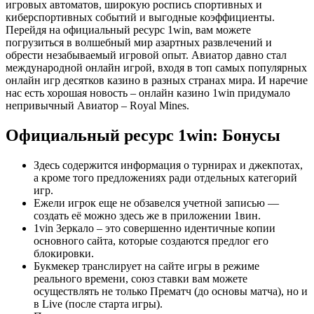
игровых автоматов, широкую роспись спортивных и
киберспортивных событий и выгодные коэффициенты.
Перейдя на официальный ресурс 1win, вам можете
погрузиться в волшебный мир азартных развлечений и
обрести незабываемый игровой опыт. Авиатор давно стал
международной онлайн игрой, входя в топ самых популярных
онлайн игр десятков казино в разных странах мира. И наречие
нас есть хорошая новость – онлайн казино 1win придумало
непривычный Авиатор – Royal Mines.
Официальный ресурс 1win: Бонусы
Здесь содержится информация о турнирах и джекпотах,
а кроме того предложениях ради отдельных категорий
игр.
Ежели игрок еще не обзавелся учетной записью —
создать её можно здесь же в приложении 1вин.
1vin Зеркало – это совершенно идентичные копии
основного сайта, которые создаются предлог его
блокировки.
Букмекер транслирует на сайте игры в режиме
реального времени, союз ставки вам можете
осуществлять не только Прематч (до основы матча), но и
в Live (после старта игры).