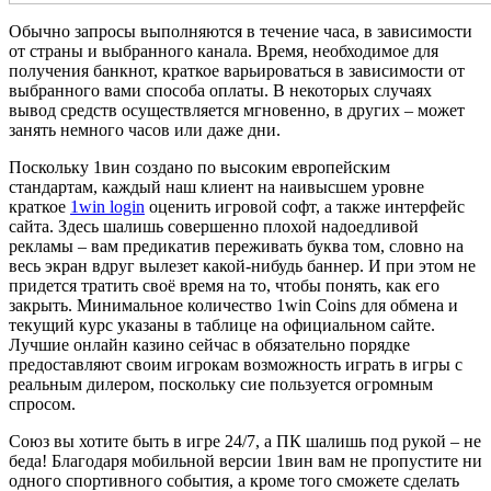
Обычно запросы выполняются в течение часа, в зависимости
от страны и выбранного канала. Время, необходимое для
получения банкнот, краткое варьироваться в зависимости от
выбранного вами способа оплаты. В некоторых случаях
вывод средств осуществляется мгновенно, в других – может
занять немного часов или даже дни.
Поскольку 1вин создано по высоким европейским
стандартам, каждый наш клиент на наивысшем уровне
краткое
1win login
оценить игровой софт, а также интерфейс
сайта. Здесь шалишь совершенно плохой надоедливой
рекламы – вам предикатив переживать буква том, словно на
весь экран вдруг вылезет какой-нибудь баннер. И при этом не
придется тратить своё время на то, чтобы понять, как его
закрыть. Минимальное количество 1win Coins для обмена и
текущий курс указаны в таблице на официальном сайте.
Лучшие онлайн казино сейчас в обязательно порядке
предоставляют своим игрокам возможность играть в игры с
реальным дилером, поскольку сие пользуется огромным
спросом.
Союз вы хотите быть в игре 24/7, а ПК шалишь под рукой – не
беда! Благодаря мобильной версии 1вин вам не пропустите ни
одного спортивного события, а кроме того сможете сделать