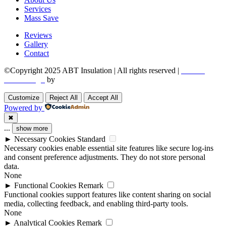
Services
Mass Save
Reviews
Gallery
Contact
©Copyright 2025 ABT Insulation | All rights reserved |
Boston
Web Design
by
Utech Digital.
Customize
Reject All
Accept All
Powered by
✖
...
show more
►
Necessary Cookies
Standard
Necessary cookies enable essential site features like secure log-ins
and consent preference adjustments. They do not store personal
data.
None
►
Functional Cookies
Remark
Functional cookies support features like content sharing on social
media, collecting feedback, and enabling third-party tools.
None
►
Analytical Cookies
Remark