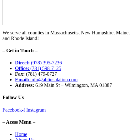
We serve all counties in Massachusetts, New Hampshire, Maine,
and Rhode Island!
– Get in Touch –
Direct:
(978) 395-7236
Office:
(781) 598-7125
Fax:
(781) 479-0727
Email:
info@abtinsulation.com
Address:
619 Main St – Wilmington, MA 01887
Follow Us
Facebook-f
Instagram
– Acess Menu –
Home
About Us