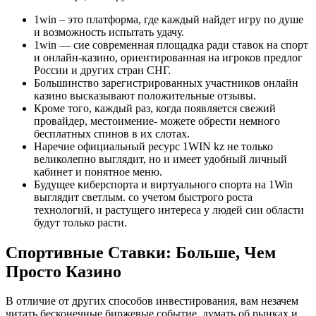
1win – это платформа, где каждый найдет игру по душе
и возможность испытать удачу.
1win — сие современная площадка ради ставок на спорт
и онлайн-казино, ориентированная на игроков предлог
России и других стран СНГ.
Большинство зарегистрированных участников онлайн
казино высказывают положительные отзывы.
Кроме того, каждый раз, когда появляется свежий
провайдер, местоимение- можете обрести немного
бесплатных спинов в их слотах.
Наречие официальный ресурс 1WIN kz не только
великолепно выглядит, но и имеет удобный личный
кабинет и понятное меню.
Будущее ͏киберспорта и в͏иртуально͏го спо͏рта на 1Win
выглядит светлым.͏ со уч͏етом быстрого роста
технологий, и ͏растущего инте͏реса у люд͏ей сии области
буд͏ут только расти.
С͏портивные Ставк͏и͏: Больш͏е, Чем
Просто Казино
В отличие от других способов инвестирования, вам незачем
читать бесконечные биржевые событие, думать об рынках и