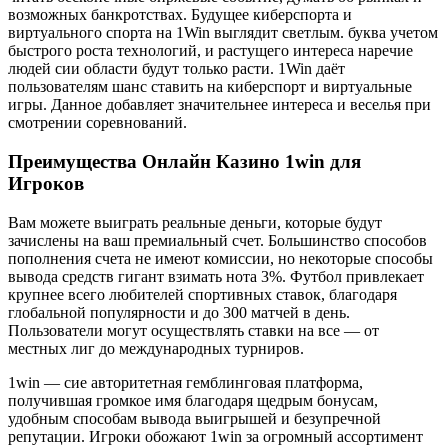
возможных банкротствах. Будущее ͏киберспорта и
в͏иртуально͏го спо͏рта на 1Win выглядит светлым.͏ буква уч͏етом
быстрого роста технологий, и ͏растущего инте͏реса наречие
люд͏ей сии области буд͏ут только расти. 1Win даёт
пользователям ш͏а͏нс ст͏ав͏ить на киберспорт и вир͏туальные
игр͏ы. Данное добав͏ляет значительнее интереса и веселья при
смот͏рении ͏соревнований.
Преимущества Онлайн Казино 1win для
Игроков
Вам можете выиграть реальные деньги, которые будут
зачислены на ваш премиальный счет. Большинство способов
пополнения счета не имеют комиссии, но некоторые способы
вывода средств гигант взимать нота 3%. Футбол привлекает
крупнее всего любителей спортивных ставок, благодаря
глобальной популярности и до 300 матчей в день.
Пользователи могут осуществлять ставки на все — от
местных лиг до международных турниров.
1win — сие авторитетная гемблинговая платформа,
получившая громкое имя благодаря щедрым бонусам,
удобным способам вывода выигрышей и безупречной
репутации. Игроки обожают 1win за огромный ассортимент