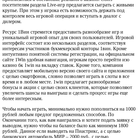
посетителям раздела Live-игр предлагается сыграть с живыми
крупье. При этом у игрока есть возможность держать под
контролем весь игровой операция и вступать в диалог с
дилером.
Ресурс 1Вин стремится предоставить разнообразие игр и
уникальный игровой опыт для своих пользователей. Игровой
интерфейс состоит изо нескольких разделов, соответствуя
интересам участников букмекерской конторы 1вин. Кроме
интуитивно понятной системы регистрации, на официальном
сайте 1Win удобная навигация, игрокам просто перейти изо
казино бк 1win на вкладку ставок. Кроме того, компания
предоставляет мобильную версию своего сайта и приложения
с целью смартфонов, словно позволяет играть в слоты в все
время и в любом месте. 1win предлагает разнообразные
бонусы и акции с целью своих клиентов, которые позволяют
увеличить шансы на выигрыш и сделать процесс игры еще
более интересным.
Чтобы начать играть, минимально нужно пополниться на 1000
рублей любым предлог предложенных способов. По
Окончании того, как вам наигрались и хотите подать заявку с
выводом, нужно чтобы на балансе было как минимум 1800
рублей. Данное если выводить на Пиастрикс, а с целью
банковских автомобиль МИР – 2000 руб., с целью