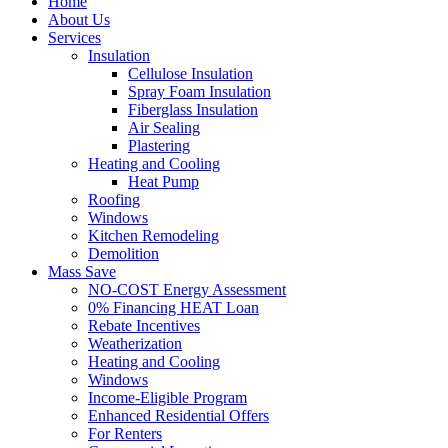
Home
About Us
Services
Insulation
Cellulose Insulation
Spray Foam Insulation
Fiberglass Insulation
Air Sealing
Plastering
Heating and Cooling
Heat Pump
Roofing
Windows
Kitchen Remodeling
Demolition
Mass Save
NO-COST Energy Assessment
0% Financing HEAT Loan
Rebate Incentives
Weatherization
Heating and Cooling
Windows
Income-Eligible Program
Enhanced Residential Offers
For Renters