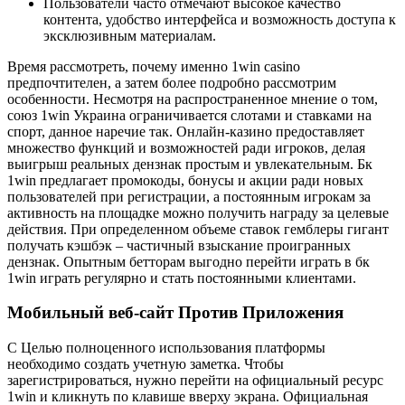
Пользователи часто отмечают высокое качество
контента, удобство интерфейса и возможность доступа к
эксклюзивным материалам.
Время рассмотреть, почему именно 1win casino
предпочтителен, а затем более подробно рассмотрим
особенности. Несмотря на распространенное мнение о том,
союз 1win Украина ограничивается слотами и ставками на
спорт, данное наречие так. Онлайн-казино предоставляет
множество функций и возможностей ради игроков, делая
выигрыш реальных дензнак простым и увлекательным. Бк
1win предлагает промокоды, бонусы и акции ради новых
пользователей при регистрации, а постоянным игрокам за
активность на площадке можно получить награду за целевые
действия. При определенном объеме ставок гемблеры гигант
получать кэшбэк – частичный взыскание проигранных
дензнак. Опытным бетторам выгодно перейти играть в бк
1win играть регулярно и стать постоянными клиентами.
Мобильный веб-сайт Против Приложения
С Целью полноценного использования платформы
необходимо создать учетную заметка. Чтобы
зарегистрироваться, нужно перейти на официальный ресурс
1win и кликнуть по клавише вверху экрана. Официальная