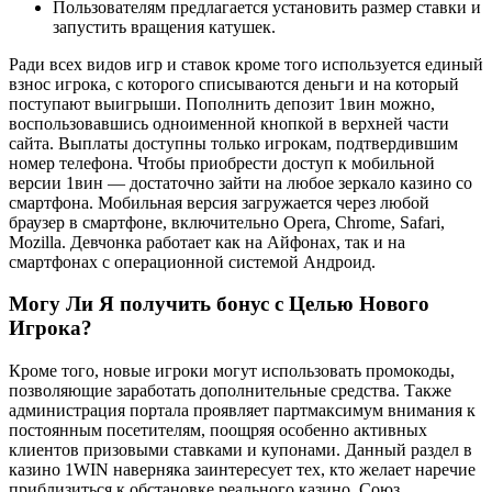
Пользователям предлагается установить размер ставки и
запустить вращения катушек.
Ради всех видов игр и ставок кроме того используется единый
взнос игрока, с которого списываются деньги и на который
поступают выигрыши. Пополнить депозит 1вин можно,
воспользовавшись одноименной кнопкой в верхней части
сайта. Выплаты доступны только игрокам, подтвердившим
номер телефона. Чтобы приобрести доступ к мобильной
версии 1вин — достаточно зайти на любое зеркало казино со
смартфона. Мобильная версия загружается через любой
браузер в смартфоне, включительно Opera, Chrome, Safari,
Mozilla. Девчонка работает как на Айфонах, так и на
смартфонах с операционной системой Андроид.
Могу Ли Я получить бонус с Целью Нового
Игрока?
Кроме того, новые игроки могут использовать промокоды,
позволяющие заработать дополнительные средства. Также
администрация портала проявляет партмаксимум внимания к
постоянным посетителям, поощряя особенно активных
клиентов призовыми ставками и купонами. Данный раздел в
казино 1WIN наверняка заинтересует тех, кто желает наречие
приблизиться к обстановке реального казино. Союз