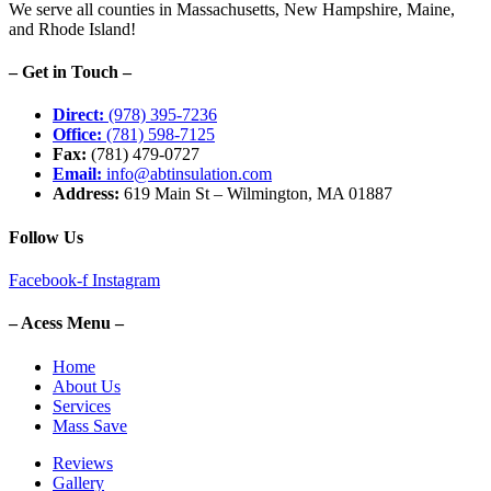
We serve all counties in Massachusetts, New Hampshire, Maine,
and Rhode Island!
– Get in Touch –
Direct:
(978) 395-7236
Office:
(781) 598-7125
Fax:
(781) 479-0727
Email:
info@abtinsulation.com
Address:
619 Main St – Wilmington, MA 01887
Follow Us
Facebook-f
Instagram
– Acess Menu –
Home
About Us
Services
Mass Save
Reviews
Gallery