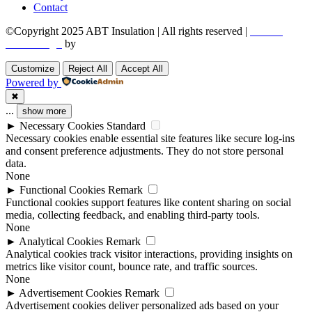
Contact
©Copyright 2025 ABT Insulation | All rights reserved |
Boston
Web Design
by
Utech Digital.
Customize
Reject All
Accept All
Powered by
✖
...
show more
►
Necessary Cookies
Standard
Necessary cookies enable essential site features like secure log-ins
and consent preference adjustments. They do not store personal
data.
None
►
Functional Cookies
Remark
Functional cookies support features like content sharing on social
media, collecting feedback, and enabling third-party tools.
None
►
Analytical Cookies
Remark
Analytical cookies track visitor interactions, providing insights on
metrics like visitor count, bounce rate, and traffic sources.
None
►
Advertisement Cookies
Remark
Advertisement cookies deliver personalized ads based on your