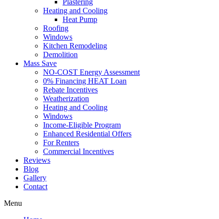
Plastering
Heating and Cooling
Heat Pump
Roofing
Windows
Kitchen Remodeling
Demolition
Mass Save
NO-COST Energy Assessment
0% Financing HEAT Loan
Rebate Incentives
Weatherization
Heating and Cooling
Windows
Income-Eligible Program
Enhanced Residential Offers
For Renters
Commercial Incentives
Reviews
Blog
Gallery
Contact
Menu