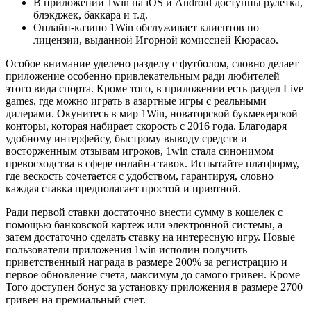
В приложении 1win на iOS и Android доступны рулетка,
блэкджек, баккара и т.д.
Онлайн-казино 1Win обслуживает клиентов по
лицензии, выданной Игорной комиссией Кюрасао.
Особое внимание уделено разделу с футболом, словно делает
приложение особенно привлекательным ради любителей
этого вида спорта. Кроме того, в приложении есть раздел Live
games, где можно играть в азартные игры с реальными
дилерами. Окунитесь в мир 1Win, новаторской букмекерской
конторы, которая набирает скорость с 2016 года. Благодаря
удобному интерфейсу, быстрому выводу средств и
восторженным отзывам игроков, 1win стала синонимом
превосходства в сфере онлайн-ставок. Испытайте платформу,
где вескость сочетается с удобством, гарантируя, словно
каждая ставка предполагает простой и приятной.
Ради первой ставки достаточно внести сумму в кошелек с
помощью банковской картеж или электронной системы, а
затем достаточно сделать ставку на интересную игру. Новые
пользователи приложения 1win исполин получить
приветственный награда в размере 200% за регистрацию и
первое обновление счета, максимум до самого гривен. Кроме
Того доступен бонус за установку приложения в размере 2700
гривен на премиальный счет.