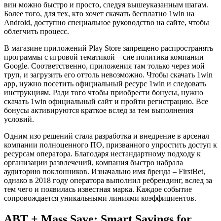
вин можно быстро и просто, следуя вышеуказанным шагам.
Более того, для тех, кто хочет скачать бесплатно 1win на
Android, доступно специальное руководство на сайте, чтобы
облегчить процесс.
В магазине приложений Play Store запрещено распространять
программы с игровой тематикой – сие политика компании
Google. Соответственно, приложения там только через мой
труп, и загрузить его оттоль невозможно. Чтобы скачать 1win
app, нужно посетить официальный ресурс 1win и следовать
инструкциям. Ради того чтобы приобрести бонусы, нужно
скачать 1win официальный сайт и пройти регистрацию. Все
бонусы активируются краткое вслед за тем выполнения
условий.
Одним изо решений стала разработка и внедрение в арсенал
компании полноценного ПО, призванного упростить доступ к
ресурсам оператора. Благодаря нестандартному подходу к
организации развлечений, компания быстро набрала
аудиторию поклонников. Изначально имя бренда – FirstBet,
однако в 2018 году оператора выполнил ребрендинг, вслед за
тем чего и появилась известная марка. Каждое событие
сопровождается уникальными линиями коэффициентов.
ABT + Mass Save: Smart Savings for