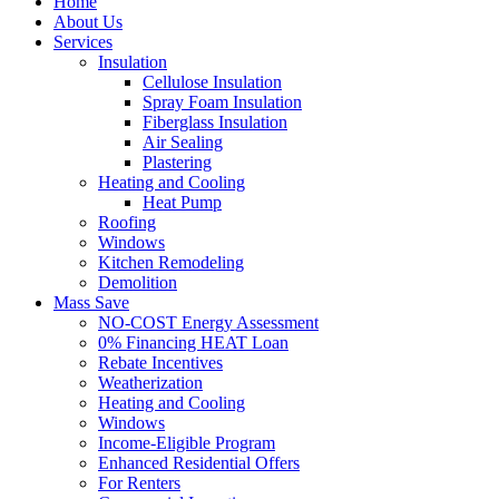
Home
About Us
Services
Insulation
Cellulose Insulation
Spray Foam Insulation
Fiberglass Insulation
Air Sealing
Plastering
Heating and Cooling
Heat Pump
Roofing
Windows
Kitchen Remodeling
Demolition
Mass Save
NO-COST Energy Assessment
0% Financing HEAT Loan
Rebate Incentives
Weatherization
Heating and Cooling
Windows
Income-Eligible Program
Enhanced Residential Offers
For Renters