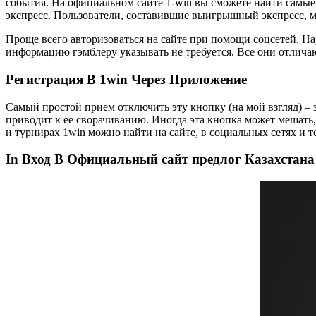
события. На официальном сайте 1-win вы сможете найти самые
экспресс. Пользователи, составившие выигрышный экспресс, м
Проще всего авторизоваться на сайте при помощи соцсетей. Н
информацию гэмблеру указывать не требуется. Все они отлич
Регистрация В 1win Через Приложение
Самый простой прием отключить эту кнопку (на мой взгляд) – 
приводит к ее сворачиванию. Иногда эта кнопка может мешать
и турнирах 1win можно найти на сайте, в социальных сетях и 
In Вход В Официальный сайт предлог Казахстана