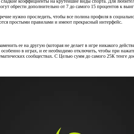
 сладкие коэффициенты на крутейшие виды спорта. Для любител
огут обрести дополнительно от 7 до самого 15 процентов к вы
аречие нужно проследить, чтобы все полина профиля в социаль
аются простыми правилами и имеют прекрасный интерфейс.
заменить ее на другую (которая не делает в игре никакого дейс
, особенно в играх, и ее необходимо отключить, чтобы при наж
тематических сообществах. С Целью сумм до самого 25К тенге до