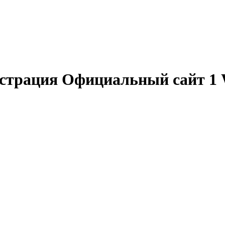
истрация Официальный сайт 1