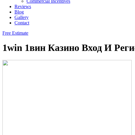
Commercial Incentives
Reviews
Blog
Gallery
Contact
Free Estimate
1win 1вин Казино Вход И Рег