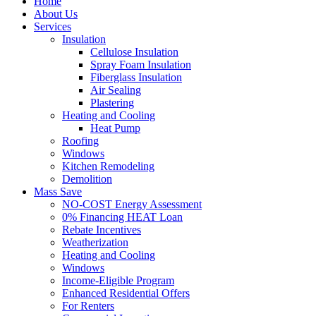
Home
About Us
Services
Insulation
Cellulose Insulation
Spray Foam Insulation
Fiberglass Insulation
Air Sealing
Plastering
Heating and Cooling
Heat Pump
Roofing
Windows
Kitchen Remodeling
Demolition
Mass Save
NO-COST Energy Assessment
0% Financing HEAT Loan
Rebate Incentives
Weatherization
Heating and Cooling
Windows
Income-Eligible Program
Enhanced Residential Offers
For Renters