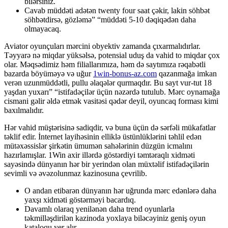
bilərsiniz.
Cavab müddəti adətən twenty four saat çəkir, lakin söhbət
söhbətdirsə, gözləmə” “müddəti 5-10 dəqiqədən daha
olmayacaq.
Aviator oyunçuları mərcini obyektiv zamanda çıxarmalıdırlar.
Təyyarə nə miqdar yüksəlsə, potensial uduş da vahid to miqdar çox
olar. Məqsədimiz həm filiallarımıza, həm də saytımıza rəqabətli
bazarda böyüməyə və uğur
1win-bonus-az.com
qazanmağa imkan
verən uzunmüddətli, pullu əlaqələr qurmaqdır. Bu sayt vur-tut 18
yaşdan yuxarı” “istifadəçilər üçün nəzərdə tutulub. Mərc oynamağa
cismani gəlir əldə etmək vasitəsi qədər deyil, oyuncaq forması kimi
baxılmalıdır.
Hər vahid müştərisinə sadiqdir, və buna üçün də sərfəli mükafatlar
təklif edir. İnternet layihəsinin elliklə üstünlüklərini təhlil edən
mütəxəssislər şirkətin ümumən sahələrinin düzgün icmalını
hazırlamışlar. 1Win axir illərdə göstərdiyi təmtəraqlı xidməti
sayəsində dünyanın hər bir yerindən olan müxtəlif istifadəçilərin
sevimli və əvəzolunmaz kazinosuna çevrilib.
O andan etibarən dünyanın hər uğrunda mərc edənlərə daha
yaxşı xidməti göstərməyi bacardıq.
Davamlı olaraq yenilənən daha trend oyunlarla
təkmilləşdirilən kazinoda yoxlaya biləcəyiniz geniş oyun
kataloqu yer alır.