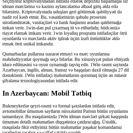
Seçdiyiniz kriptovalyutadan istifadə edərək depozitə başlamaqla siz
idman mərclərinə və kazino əyləncələrinə əlbəəl giriş əldə edə
bilərsiniz. Kriptovalyutada uduşları geri götürmək qabiliyyəti də
nadir rol kəsb etmir. Bu, vəsaitlərinizin qəbulu prosesini
sürətləndirərək, vasitəçiləri və bank haqlarını aradan qaldırmağa
imkan verir. 1win-dən pul çıxarmaq iti və etibarlıdır, büdcənizə
riayət eləmək imkanı verir. 1win loyallıq proqramı istifadəçilər ötrü
oyunlarda və mərclərdə aktiv iştirak üçün izafi üstünlüklər əldə
etmək ötrü unikal imkandır.
Qumarbazlar pullarına nəzarət etməyi və mərc oyunlarına
məhdudiyyətlər qoymağı seçə bilərlər. Bu xüsusiyyət pulun ehtiyatlı
idarə edilməsini və oyun oynamağı təşviq edir. 1Win rəsmi saytında
Azərbaycan, ingilis, alman, fransız və başqaları daxil olmaqla 27 dil
dəstəklənir. 1Win istifadəçi məlumatlarını qorumaq üçün ən müasir
şifrələmə texnologiyasından istifadə edir.
In Azerbaycan: Mobil Tətbiq
Bukmeykerlər qeyri-rəsmi və formal şəxslərdən istifadə edir,
avtomobillər ümumən saytların nüsxələrini Parisin bütün oyunlarını
tamamlayır. Bu məqaləmizdə 1Win idman mərcləri şirkəti haqqında
ümumən detallı məlumatları diqqətinizə çatdıracağıq. Üstəlik,
məqalədə fikir etdiyimiz bütün məlumatlar pəşakar komandamız
tərəfindən tərəfsiz və şəffaf şəkildə yazılıb.