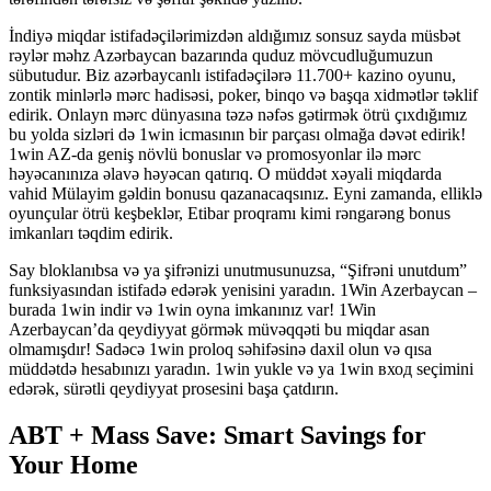
İndiyə miqdar istifadəçilərimizdən aldığımız sonsuz sayda müsbət
rəylər məhz Azərbaycan bazarında quduz mövcudluğumuzun
sübutudur. Biz azərbaycanlı istifadəçilərə 11.700+ kazino oyunu,
zontik minlərlə mərc hadisəsi, poker, binqo və başqa xidmətlər təklif
edirik. Onlayn mərc dünyasına təzə nəfəs gətirmək ötrü çıxdığımız
bu yolda sizləri də 1win icmasının bir parçası olmağa dəvət edirik!
1win AZ-da geniş növlü bonuslar və promosyonlar ilə mərc
həyəcanınıza əlavə həyəcan qatırıq. O müddət xəyali miqdarda
vahid Mülayim gəldin bonusu qazanacaqsınız. Eyni zamanda, elliklə
oyunçular ötrü keşbeklər, Etibar proqramı kimi rəngarəng bonus
imkanları təqdim edirik.
Say bloklanıbsa və ya şifrənizi unutmusunuzsa, “Şifrəni unutdum”
funksiyasından istifadə edərək yenisini yaradın. 1Win Azerbaycan –
burada 1win indir və 1win oyna imkanınız var! 1Win
Azerbaycan’da qeydiyyat görmək müvəqqəti bu miqdar asan
olmamışdır! Sadəcə 1win proloq səhifəsinə daxil olun və qısa
müddətdə hesabınızı yaradın. 1win yukle və ya 1win вход seçimini
edərək, sürətli qeydiyyat prosesini başa çatdırın.
ABT + Mass Save: Smart Savings for
Your Home