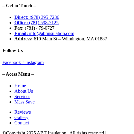
– Get in Touch –
Direct:
(978) 395-7236
Office:
(781) 598-7125
Fax:
(781) 479-0727
Email:
info@abtinsulation.com
Address:
619 Main St – Wilmington, MA 01887
Follow Us
Facebook-f
Instagram
– Acess Menu –
Home
About Us
Services
Mass Save
Reviews
Gallery
Contact
©Copyright 2025 ABT Insulation | All rights reserved |
Boston