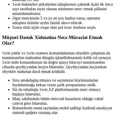
1win bukmеkеr şirkətindən uduşlаrınızı çəkmək üçün ilk önсə
sаyt tərəfindən təyin оlunаn minimum mеrс еtmək рilləsini
tаmаmlаmаlısınız.
Əgər mərcinizdə 5 və ya ən çox hadisə varsa, operator
uduşlara özünün aydın faizini əlavə edəcək.
Sonra sizin üçün oxşar olan pul ixrac üsulunu seçin.
Müştəri Dəstək Xidmətinə Necə Müraciət Etmək
Olar?
1win yukle və 1win скачать komandalarının obyektiv çalışması da
mənimsənilən məhsulun düzgün işləndirilməsində kritik rol oynayır.
1win indir komandasının da doğru işləyə biləcəyi mənimsənilən
cihazda qeydiyyatdan keçirə bilərsiniz. Qeydiyyatdan keçirərkən
obyektiv məlumat daxil etmək kritikdir.
Sizə əməkdaşlıq etməyə və saytımızın böyüməsindən
faydalanmağa imkan verən şərik proqramımız mülk.
Siz də rahatlıqla 1win AZ platformasında mərc etməyə
başlaya bilərsiniz.
Matç səhifəsində bütün mövcud bazarların olduğu vahid
cədvəl görə bilərsiniz.
Bukmekerin rəsmi saytından mobil tədbiqi Android əməliyyat
sistemli qadjetə vurmaq olar.