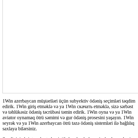
1Win azerbaycan müştəriləri üçün subyektiv ödəniş seçimləri təqdim
edirik. 1Win giriş etməklə və ya 1Win скачать etməklə, sizə sərbəst
və təhlükəsiz ödəniş təcrübəsi təmin edirik. 1Win oyna və ya 1Win
aviator oynamaq ötrü səmimi və gur ödəniş prosesini yaşayın. 1Win
seyrək və ya 1Win azerbaycan ötrü təzə ödəniş sistemləri ilə bağlılıq
saxlaya bilərsiniz.