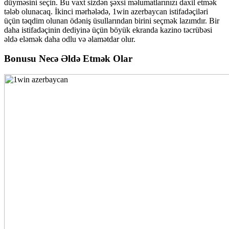
düyməsini seçin. Bu vaxt sizdən şəxsi məlumatlarınızı daxil etmək
tələb olunacaq. İkinci mərhələdə, 1win azerbaycan istifadəçiləri
üçün təqdim olunan ödəniş üsullarından birini seçmək lazımdır. Bir
daha istifadəçinin dediyinə üçün böyük ekranda kazino təcrübəsi
əldə eləmək daha odlu və əlamətdar olur.
Bonusu Necə Əldə Etmək Olar