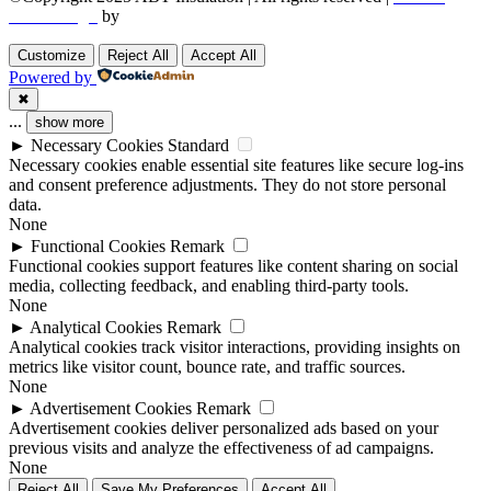
Web Design
by
Utech Digital.
Customize
Reject All
Accept All
Powered by
✖
...
show more
►
Necessary Cookies
Standard
Necessary cookies enable essential site features like secure log-ins
and consent preference adjustments. They do not store personal
data.
None
►
Functional Cookies
Remark
Functional cookies support features like content sharing on social
media, collecting feedback, and enabling third-party tools.
None
►
Analytical Cookies
Remark
Analytical cookies track visitor interactions, providing insights on
metrics like visitor count, bounce rate, and traffic sources.
None
►
Advertisement Cookies
Remark
Advertisement cookies deliver personalized ads based on your
previous visits and analyze the effectiveness of ad campaigns.
None
Reject All
Save My Preferences
Accept All