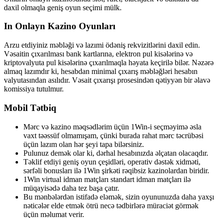
daxil olmaqla geniş oyun seçimi mülk.
In Onlayn Kazino Oyunları
Arzu etdiyiniz məbləği və lazımi ödəniş rekvizitlərini daxil edin.
Vəsaitin çıxarılması bank kartlarına, elektron pul kisələrinə və
kriptovalyuta pul kisələrinə çıxarılmaqla həyata keçirilə bilər. Nəzərə
almaq lazımdır ki, hesabdan minimal çıxarış məbləğləri hesabın
valyutasından asılıdır. Vəsait çıxarışı prosesindən qətiyyən bir əlavə
komissiya tutulmur.
Mobil Tətbiq
Mərc və kazino məqsədlərim üçün 1Win-i seçməyimə əsla
vaxt təəssüf olmamışam, çünki burada rahat mərc təcrübəsi
üçün lazım olan hər şeyi tapa bilərsiniz.
Pulunuz demək olar ki, dərhal hesabınızda əlçatan olacaqdır.
Təklif etdiyi geniş oyun çeşidləri, operativ dəstək xidməti,
sərfəli bonusları ilə 1Win şirkəti rəqibsiz kazinolardan biridir.
1Win virtual idman matçları standart idman matçları ilə
müqayisədə daha tez başa çatır.
Bu mənbələrdən istifadə eləmək, sizin oyununuzda daha yaxşı
nəticələr elde etmək ötrü necə tədbirlərə müraciət görmək
üçün məlumat verir.