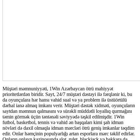
Müştəri məmnuniyyəti, 1Win Azərbaycan ötrü mahiyyət
prioritetlərdən biridir. Sayt, 24/7 müştəri dəstəyi ilə fərqlənir ki, bu
da oyunçulara hər hansı vahid sual və ya problem ilə üstüörtülü
dərhal ianə almaq imkanı verir. Müştəri dəstək xidməti, oyunçuların
saytdan məmnun qalmasını və sürəkli müddətli loyallıq qurmağını
təmin görmək üçün təntənəli səviyyədə təşkil edilmişdir. 1Win
futbol, basketbol, tennis və vahid ən başqaları kimi şah idman
növləri də daxil olmaqla idman mərcləri ötrü geniş imkanlar təqdim
edir. Onlar həmçinin populyarlığı artan esporlara mərc təklif edirlər.
Onların onlayn kazinosunda slot, rulet, blackjack və bakkara da