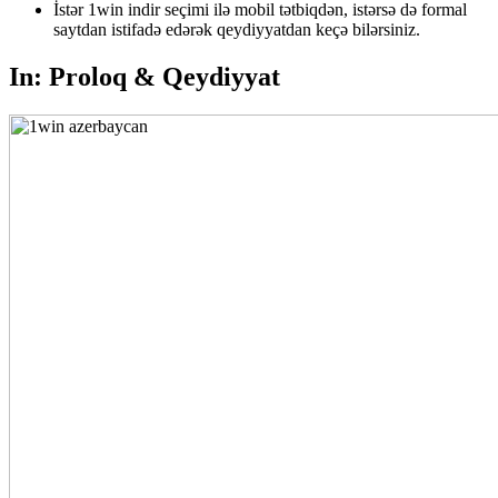
İstər 1win indir seçimi ilə mobil tətbiqdən, istərsə də formal
saytdan istifadə edərək qeydiyyatdan keçə bilərsiniz.
In: Proloq & Qeydiyyat