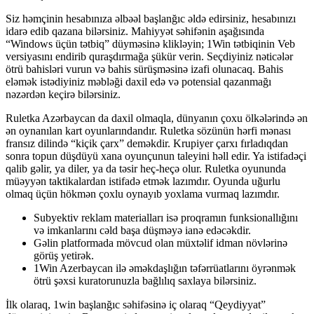
Siz həmçinin hesabınıza əlbəəl başlanğıc əldə edirsiniz, hesabınızı
idarə edib qazana bilərsiniz. Mahiyyət səhifənin aşağısında
“Windows üçün tətbiq” düyməsinə klikləyin; 1Win tətbiqinin Veb
versiyasını endirib quraşdırmağa şükür verin. Seçdiyiniz nəticələr
ötrü bahisləri vurun və bahis sürüşməsinə izafi olunacaq. Bahis
eləmək istədiyiniz məbləği daxil edə və potensial qazanmağı
nəzərdən keçirə bilərsiniz.
Ruletka Azərbaycan da daxil olmaqla, dünyanın çoxu ölkələrində ən
ən oynanılan kart oyunlarındandır. Ruletka sözünün hərfi mənası
fransız dilində “kiçik çarx” deməkdir. Krupiyer çarxı fırladıqdan
sonra topun düşdüyü xana oyunçunun taleyini həll edir. Ya istifadəçi
qalib gəlir, ya diler, ya da təsir heç-heçə olur. Ruletka oyununda
müəyyən taktikalardan istifadə etmək lazımdır. Oyunda uğurlu
olmaq üçün hökmən çoxlu oynayıb yoxlama vurmaq lazımdır.
Subyektiv reklam materialları isə proqramın funksionallığını
və imkanlarını cəld başa düşməyə ianə edəcəkdir.
Gəlin platformada mövcud olan müxtəlif idman növlərinə
görüş yetirək.
1Win Azerbaycan ilə əməkdaşlığın təfərrüatlarını öyrənmək
ötrü şəxsi kuratorunuzla bağlılıq saxlaya bilərsiniz.
İlk olaraq, 1win başlanğıc səhifəsinə iç olaraq “Qeydiyyat”