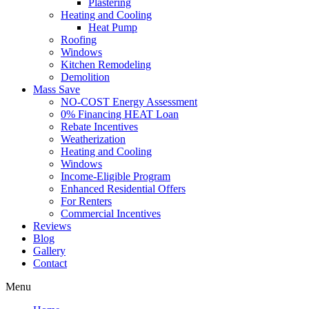
Plastering
Heating and Cooling
Heat Pump
Roofing
Windows
Kitchen Remodeling
Demolition
Mass Save
NO-COST Energy Assessment
0% Financing HEAT Loan
Rebate Incentives
Weatherization
Heating and Cooling
Windows
Income-Eligible Program
Enhanced Residential Offers
For Renters
Commercial Incentives
Reviews
Blog
Gallery
Contact
Menu