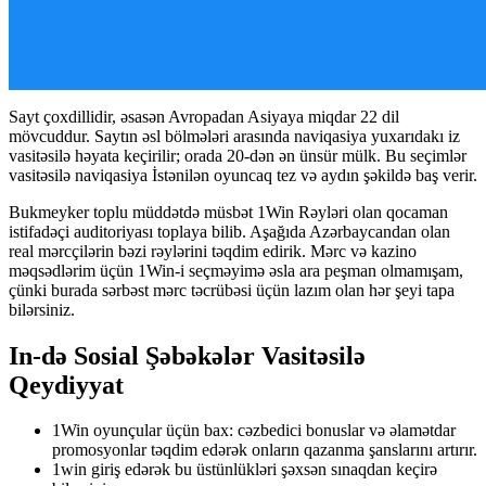
Sayt çoxdillidir, əsasən Avropadan Asiyaya miqdar 22 dil
mövcuddur. Saytın əsl bölmələri arasında naviqasiya yuxarıdakı iz
vasitəsilə həyata keçirilir; orada 20-dən ən ünsür mülk. Bu seçimlər
vasitəsilə naviqasiya İstənilən oyuncaq tez və aydın şəkildə baş verir.
Bukmeyker toplu müddətdə müsbət 1Win Rəyləri olan qocaman
istifadəçi auditoriyası toplaya bilib. Aşağıda Azərbaycandan olan
real mərcçilərin bəzi rəylərini təqdim edirik. Mərc və kazino
məqsədlərim üçün 1Win-i seçməyimə əsla ara peşman olmamışam,
çünki burada sərbəst mərc təcrübəsi üçün lazım olan hər şeyi tapa
bilərsiniz.
In-də Sosial Şəbəkələr Vasitəsilə
Qeydiyyat
1Win oyunçular üçün bax: cəzbedici bonuslar və əlamətdar
promosyonlar təqdim edərək onların qazanma şanslarını artırır.
1win giriş edərək bu üstünlükləri şəxsən sınaqdan keçirə