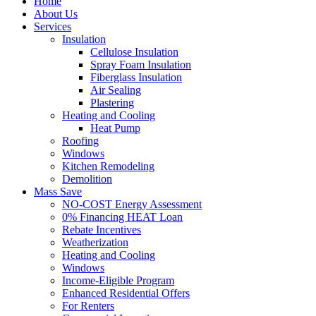
Home
About Us
Services
Insulation
Cellulose Insulation
Spray Foam Insulation
Fiberglass Insulation
Air Sealing
Plastering
Heating and Cooling
Heat Pump
Roofing
Windows
Kitchen Remodeling
Demolition
Mass Save
NO-COST Energy Assessment
0% Financing HEAT Loan
Rebate Incentives
Weatherization
Heating and Cooling
Windows
Income-Eligible Program
Enhanced Residential Offers
For Renters