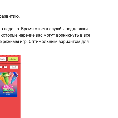
.
 развитию.
ь в неделю. Время ответа службы поддержки
 которые наречие вас могут возникнуть в все
ые режимы игр. Оптимальным вариантом для