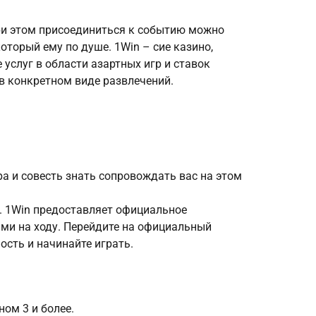
При этом присоединиться к событию можно
оторый ему по душе. 1Win – сие казино,
услуг в области азартных игр и ставок
в конкретном виде развлечений.
ра и совесть знать сопровождать вас на этом
. 1Win предоставляет официальное
рами на ходу. Перейдите на официальный
ость и начинайте играть.
ом 3 и более.