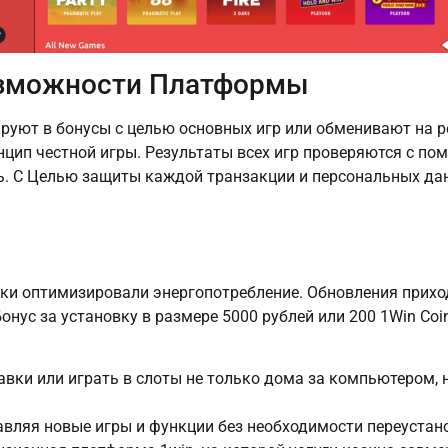
Возможности Платформы
уют в бонусы с целью основных игр или обменивают на р
нцип честной игры. Результаты всех игр проверяются с п
ть. С Целью защиты каждой транзакции и персональных да
ки оптимизировали энергопотребление. Обновления прихо
онус за установку в размере 5000 рублей или 200 1Win Coi
вки или играть в слоты не только дома за компьютером, но
вляя новые игры и функции без необходимости переустан