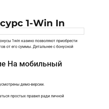
урс 1-Win In
онусы 1win казино позволяют приобрести
тов от его суммы. Детальнее с бонусной
ие На мобильный
дусмотрены демо-версии.
аться простых правил ради личной