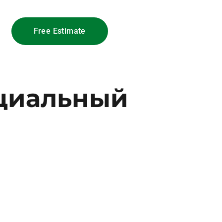
Free Estimate
ициальный