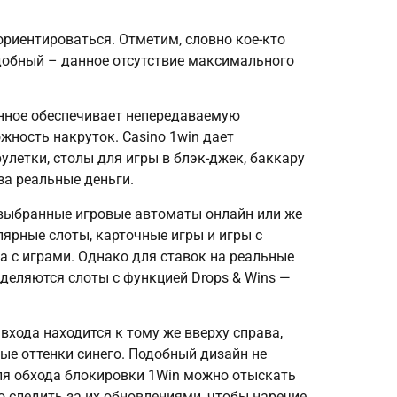
 ориентироваться. Отметим, словно кое-кто
добный – данное отсутствие максимального
анное обеспечивает непередаваемую
жность накруток. Casino 1win дает
улетки, столы для игры в блэк-джек, баккару
за реальные деньги.
в выбранные игровые автоматы онлайн или же
лярные слоты, карточные игры и игры с
 с играми. Однако для ставок на реальные
ыделяются слоты с функцией Drops & Wins —
хода находится к тому же вверху справа,
ые оттенки синего. Подобный дизайн не
для обхода блокировки 1Win можно отыскать
 следить за их обновлениями, чтобы наречие