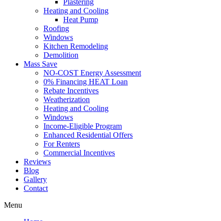
Plastering
Heating and Cooling
Heat Pump
Roofing
Windows
Kitchen Remodeling
Demolition
Mass Save
NO-COST Energy Assessment
0% Financing HEAT Loan
Rebate Incentives
Weatherization
Heating and Cooling
Windows
Income-Eligible Program
Enhanced Residential Offers
For Renters
Commercial Incentives
Reviews
Blog
Gallery
Contact
Menu