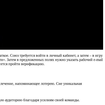
кое. Союз требуется войти в личный кабинет, а затем – в игру
и». Затем в предложенных полях нужно указать рабочий e-mail
дуется пройти верификацию.
влечение, напоминающее лотерею. Сие уникальная
ную аудиторию благодаря усилиям своей команды.
.