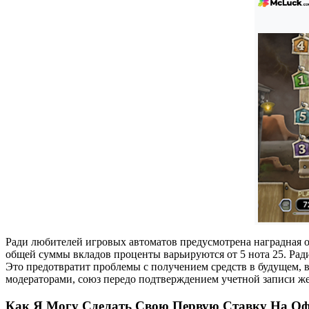
Ради любителей игровых автоматов предусмотрена наградная оп
общей суммы вкладов проценты варьируются от 5 нота 25. Рад
Это предотвратит проблемы с получением средств в будущем, в
модераторами, союз передо подтверждением учетной записи же
Как Я Могу Сделать Свою Первую Ставку На Оф