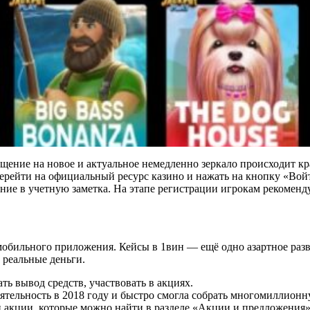
ение на новое и актуальное немедленно зеркало происходит крат
ерейти на официальный ресурс казино и нажать на кнопку «Войт
ение в учетную заметка. На этапе регистрации игрокам рекомен
мобильного приложения. Кейсы в 1вин — ещё одно азартное раз
 реальные деньги.
ть вывод средств, участвовать в акциях.
еятельность в 2018 году и быстро смогла собрать многомиллион
 акции, которые можно найти в разделе «Акции и предложения»