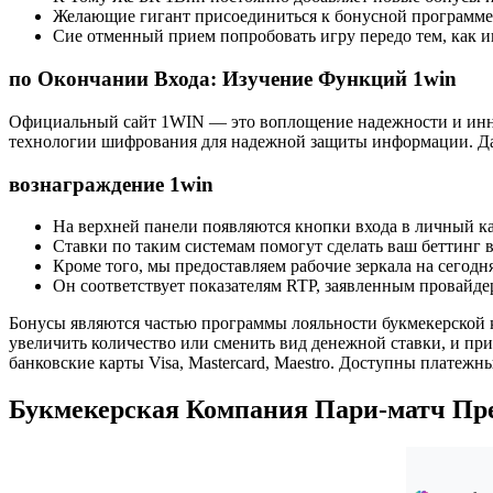
Желающие гигант присоединиться к бонусной программе, 
Сие отменный прием попробовать игру передо тем, как иг
по Окончании Входа: Изучение Функций 1win
Официальный сайт 1WIN — это воплощение надежности и иннов
технологии шифрования для надежной защиты информации. Данн
вознаграждение 1win
На верхней панели появляются кнопки входа в личный ка
Ставки по таким системам помогут сделать ваш беттинг 
Кроме того, мы предоставляем рабочие зеркала на сегод
Он соответствует показателям RTP, заявленным провайде
Бонусы являются частью программы лояльности букмекерской
увеличить количество или сменить вид денежной ставки, и пр
банковские карты Visa, Mastercard, Maestro. Доступны платежн
Букмекерская Компания Пари-матч Пред