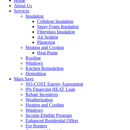
Home
About Us
Services
Insulation
Cellulose Insulation
Spray Foam Insulation
Fiberglass Insulation
Air Sealing
Plastering
Heating and Cooling
Heat Pump
Roofing
Windows
Kitchen Remodeling
Demolition
Mass Save
NO-COST Energy Assessment
0% Financing HEAT Loan
Rebate Incentives
Weatherization
Heating and Cooling
Windows
Income-Eligible Program
Enhanced Residential Offers
For Renters