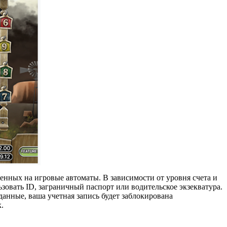
енных на игровые автоматы. В зависимости от уровня счета и
овать ID, заграничный паспорт или водительское экзекватура.
данные, ваша учетная запись будет заблокирована
.