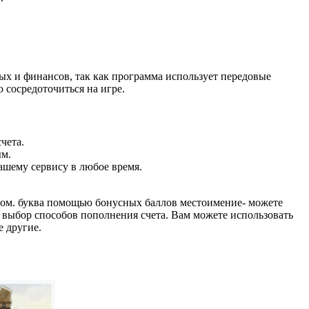
х и финансов, так как программа использует передовые
 сосредоточиться на игре.
чета.
ым.
ашему сервису в любое время.
ом. буква помощью бонусных баллов местоимение- можете
 выбор способов пополнения счета. Вам можете использовать
е другие.