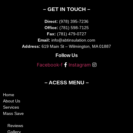
– GET IN TOUCH –
Direct:
(978) 395-7236
Office:
(781) 598-7125
Fax:
(781) 479-0727
Email:
info@abtinsulation.com
Address:
619 Main St – Wilmington, MA 01887
Follow Us
Facebook-f
Instagram
– ACESS MENU –
Home
About Us
Services
Mass Save
Reviews
Gallery