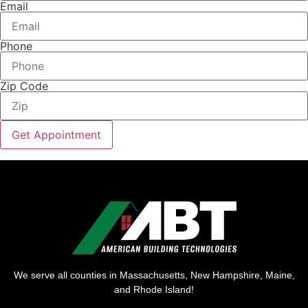
Email
Phone
Zip Code
Get Appointment
We serve all counties in Massachusetts, New Hampshire, Maine,
and Rhode Island!