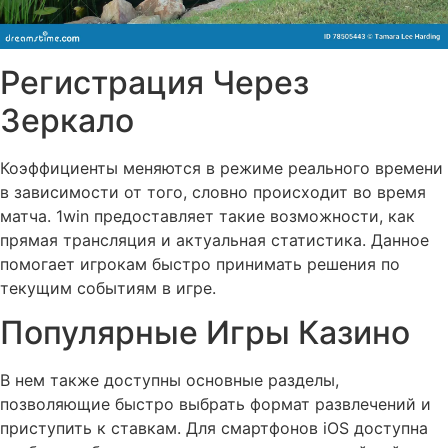
Регистрация Через
Зеркало
Коэффициенты меняются в режиме реального времени
в зависимости от того, словно происходит во время
матча. 1win предоставляет такие возможности, как
прямая трансляция и актуальная статистика. Данное
помогает игрокам быстро принимать решения по
текущим событиям в игре.
Популярные Игры Казино
В нем также доступны основные разделы,
позволяющие быстро выбрать формат развлечений и
приступить к ставкам. Для смартфонов iOS доступна