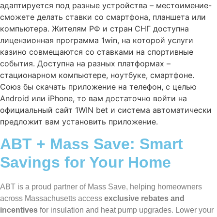
адаптируется под разные устройства – местоимение-
сможете делать ставки со смартфона, планшета или
компьютера. Жителям РФ и стран СНГ доступна
лицензионная программа 1win, на которой услуги
казино совмещаются со ставками на спортивные
события. Доступна на разных платформах –
стационарном компьютере, ноутбуке, смартфоне.
Союз бы скачать приложение на телефон, с целью
Android или iPhone, то вам достаточно войти на
официальный сайт 1WIN bet и система автоматически
предложит вам установить приложение.
ABT + Mass Save: Smart
Savings for Your Home
ABT is a proud partner of Mass Save, helping homeowners
across Massachusetts access
exclusive rebates and
incentives
for insulation and heat pump upgrades. Lower your