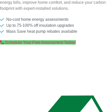
energy bills, improve home comfort, and reduce your carbon
footprint with expert-installed solutions.
No-cost home energy assessments
Up to 75-100% off insulation upgrades
Mass Save heat pump rebates available
Schedule Your Free Assessment Today!