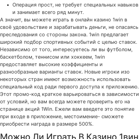
Операция прост, не требует специальных навыков
и занимает всего ряд минут.
А значит, вы можете играть в онлайн казино 1win в
своё удовольствие и зарабатывать деньги, не опасаясь
преследования со стороны закона. 1win предлагает
широкий подбор спортивных событий с целью ставок.
Независимо от того, интересуетесь ли вы футболом,
баскетболом, теннисом или хоккеем, 1win
предоставляет высокие коэффициенты и
разнообразные варианты ставок. Новые игроки изо
некоторых стран имеют возможность использовать
специальный код ради первого доступа к приложению.
Этот промо-код краткое варьироваться в зависимости
от условий, но вам всегда можете проверить его на
странице акций 1Win. Ежели вам введете это понятие
при входе в приложение, местоимение- сможете
приобрести награда в размере 500%.
Можно Ли Играть В Казино 1вин