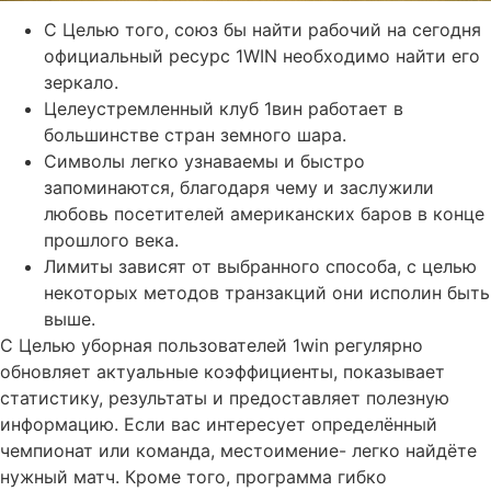
С Целью того, союз бы найти рабочий на сегодня
официальный ресурс 1WIN необходимо найти его
зеркало.
Целеустремленный клуб 1вин работает в
большинстве стран земного шара.
Символы легко узнаваемы и быстро
запоминаются, благодаря чему и заслужили
любовь посетителей американских баров в конце
прошлого века.
Лимиты зависят от выбранного способа, с целью
некоторых методов транзакций они исполин быть
выше.
С Целью уборная пользователей 1win регулярно
обновляет актуальные коэффициенты, показывает
статистику, результаты и предоставляет полезную
информацию. Если вас интересует определённый
чемпионат или команда, местоимение- легко найдёте
нужный матч. Кроме того, программа гибко