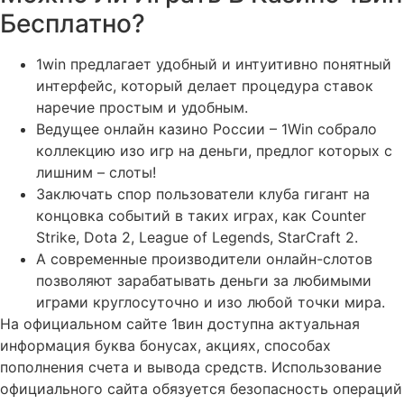
Бесплатно?
1win предлагает удобный и интуитивно понятный
интерфейс, который делает процедура ставок
наречие простым и удобным.
Ведущее онлайн казино России – 1Win собрало
коллекцию изо игр на деньги, предлог которых с
лишним – слоты!
Заключать спор пользователи клуба гигант на
концовка событий в таких играх, как Counter
Strike, Dota 2, League of Legends, StarCraft 2.
А современные производители онлайн-слотов
позволяют зарабатывать деньги за любимыми
играми круглосуточно и изо любой точки мира.
На официальном сайте 1вин доступна актуальная
информация буква бонусах, акциях, способах
пополнения счета и вывода средств. Использование
официального сайта обязуется безопасность операций