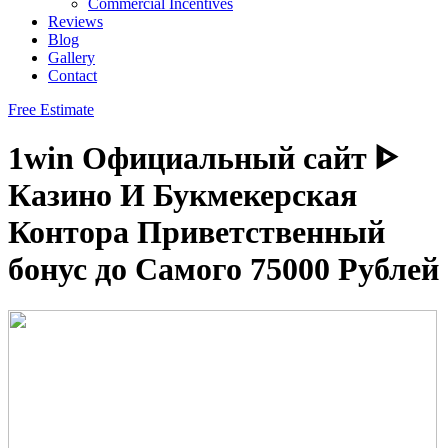
Commercial Incentives
Reviews
Blog
Gallery
Contact
Free Estimate
1win Официальный сайт ᐈ
Казино И Букмекерская
Контора Приветственный
бонус до Самого 75000 Рублей