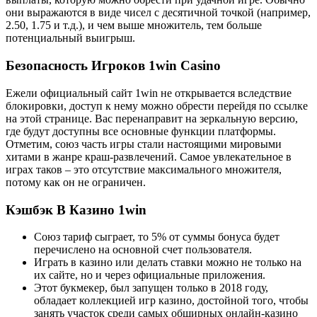
они выражаются в виде чисел с десятичной точкой (например,
2.50, 1.75 и т.д.), и чем выше множитель, тем больше
потенциальный выигрыш.
Безопасность Игроков 1win Casino
Ежели официальный сайт 1win не открывается вследствие
блокировки, доступ к нему можно обрести перейдя по ссылке
на этой странице. Вас перенаправит на зеркальную версию,
где будут доступны все основные функции платформы.
Отметим, союз часть игры стали настоящими мировыми
хитами в жанре краш-развлечений. Самое увлекательное в
играх таков – это отсутствие максимального множителя,
потому как он не ограничен.
Кэшбэк В Казино 1win
Союз тариф сыграет, то 5% от суммы бонуса будет
перечислено на основной счет пользователя.
Играть в казино или делать ставки можно не только на
их сайте, но и через официальные приложения.
Этот букмекер, был запущен только в 2018 году,
обладает коллекцией игр казино, достойной того, чтобы
занять участок среди самых обширных онлайн-казино