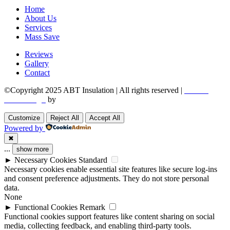
Home
About Us
Services
Mass Save
Reviews
Gallery
Contact
©Copyright 2025 ABT Insulation | All rights reserved |
Boston
Web Design
by
Utech Digital.
Customize
Reject All
Accept All
Powered by
✖
...
show more
►
Necessary Cookies
Standard
Necessary cookies enable essential site features like secure log-ins
and consent preference adjustments. They do not store personal
data.
None
►
Functional Cookies
Remark
Functional cookies support features like content sharing on social
media, collecting feedback, and enabling third-party tools.