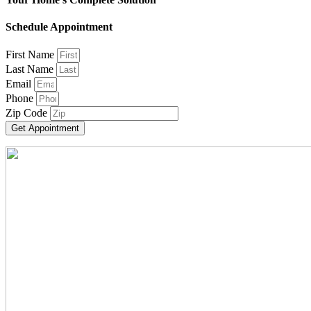
Schedule Appointment
First Name
Last Name
Email
Phone
Zip Code
Get Appointment