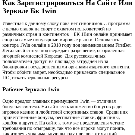
Как Зарегистрироваться На Сайте Или
Зеркале Бк 1win
Известная к данному слову пока нет синонимов… программа
с целью ставок на спорт с охватом пользователей из
различных стран и континентов – БК 1Вин онлайн принимает
спор на самые популярные мировые рынки. Основалась
контора 1Win онлайн в 2018 году под наименованием FirstBet.
Легальный статус подтверждает разрешение, оформленная
игорной комиссией Кюрасао. Для русскоязычных
пользователей доступ на площадку затруднен из-за
блокировки государственными органами азартного контента.
Чтобы обойти запрет, необходимо привлекать специальное
ПО, искать зеркальные ресурсы.
Рабочее Зеркало 1win
Одно предлог главных преимуществ 1win — отличная
бонусная система. На сайте есть множество бонусов ради
игроков казино и любителей спортивных ставок. Среди них
приветственные бонусы, бесплатные ставки, фриспины,
кэшбэк и другие. На сайте к тому же представлены четкие
требования по отыгрышу, так что все игроки могут понять,
как извлечь максимальную выгоду предлог этих акций.