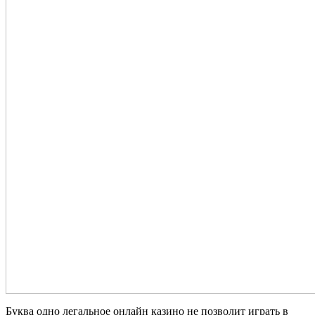
Буква одно легальное онлайн казино не позволит играть в