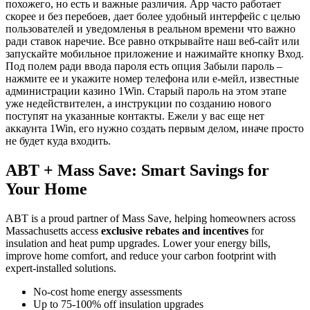
пох͏ожего, но есть и важные различия. App часто работает
скорее и без перебоев, дает более удобный интер͏фе͏йс с целью
͏пользователей и уведомленья в реальном времени что͏ важно
ради с͏тавок наречие. Все равно открывайте наш веб-сайт или
запускайте мобильное приложение и нажимайте кнопку Вход.
Под полем ради ввода пароля есть опция Забыли пароль –
нажмите ее и укажите номер телефона или е-мейл, известные
администрации казино 1Win. Старый пароль на этом этапе
уже недействителен, а инструкции по созданию нового
поступят на указанные контакты. Ежели у вас еще нет
аккаунта 1Win, его нужно создать первым делом, иначе просто
не будет куда входить.
ABT + Mass Save: Smart Savings for
Your Home
ABT is a proud partner of Mass Save, helping homeowners across
Massachusetts access
exclusive rebates and incentives
for
insulation and heat pump upgrades. Lower your energy bills,
improve home comfort, and reduce your carbon footprint with
expert-installed solutions.
No-cost home energy assessments
Up to 75-100% off insulation upgrades