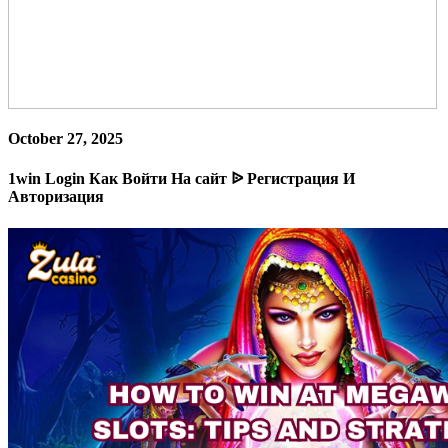
October 27, 2025
1win Login Как Войти На сайт ᐉ Регистрация И
Авторизация