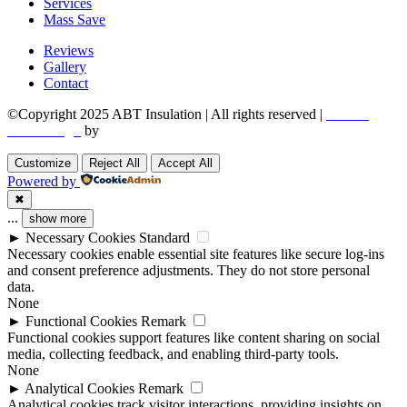
Services
Mass Save
Reviews
Gallery
Contact
©Copyright 2025 ABT Insulation | All rights reserved |
Boston
Web Design
by
Utech Digital.
Customize
Reject All
Accept All
Powered by
✖
...
show more
►
Necessary Cookies
Standard
Necessary cookies enable essential site features like secure log-ins
and consent preference adjustments. They do not store personal
data.
None
►
Functional Cookies
Remark
Functional cookies support features like content sharing on social
media, collecting feedback, and enabling third-party tools.
None
►
Analytical Cookies
Remark
Analytical cookies track visitor interactions, providing insights on