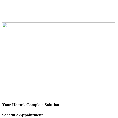
Your Home's Complete Solution
Schedule Appointment