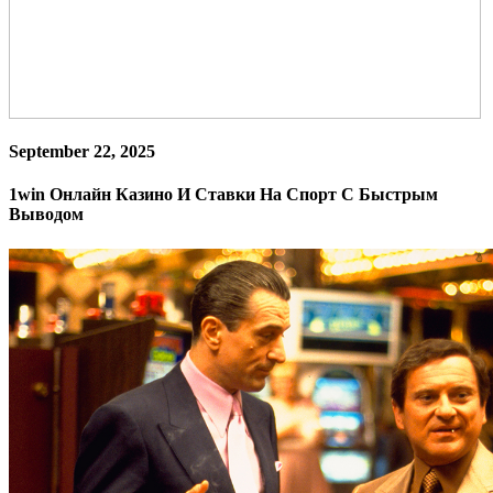
September 22, 2025
1win Онлайн Казино И Ставки На Спорт С Быстрым
Выводом