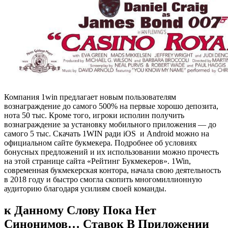
Компания 1win предлагает новым пользователям
вознаграждение до самого 500% на первые хорошо депозита,
нота 50 тыс. Кроме того, игроки исполин получить
вознаграждение за установку мобильного приложения — до
самого 5 тыс. Скачать 1WIN ради iOS и Android можно на
официальном сайте букмекера. Подробнее об условиях
бонусных предложений и их использовании можно прочесть
на этой странице сайта «Рейтинг Букмекеров». 1Win,
современная букмекерская контора, начала свою деятельность
в 2018 году и быстро смогла скопить многомиллионную
аудиторию благодаря усилиям своей команды.
к Данному Слову Пока Нет
Синонимов… Ставо͏к В Приложени͏и