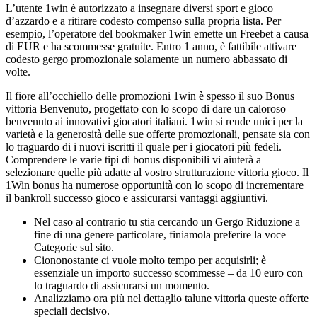
L’utente 1win è autorizzato a insegnare diversi sport e gioco
d’azzardo e a ritirare codesto compenso sulla propria lista. Per
esempio, l’operatore del bookmaker 1win emette un Freebet a causa
di EUR e ha scommesse gratuite. Entro 1 anno, è fattibile attivare
codesto gergo promozionale solamente un numero abbassato di
volte.
Il fiore all’occhiello delle promozioni 1win è spesso il suo Bonus
vittoria Benvenuto, progettato con lo scopo di dare un caloroso
benvenuto ai innovativi giocatori italiani. 1win si rende unici per la
varietà e la generosità delle sue offerte promozionali, pensate sia con
lo traguardo di i nuovi iscritti il quale per i giocatori più fedeli.
Comprendere le varie tipi di bonus disponibili vi aiuterà a
selezionare quelle più adatte al vostro strutturazione vittoria gioco. Il
1Win bonus ha numerose opportunità con lo scopo di incrementare
il bankroll successo gioco e assicurarsi vantaggi aggiuntivi.
Nel caso al contrario tu stia cercando un Gergo Riduzione a
fine di una genere particolare, finiamola preferire la voce
Categorie sul sito.
Ciononostante ci vuole molto tempo per acquisirli; è
essenziale un importo successo scommesse – da 10 euro con
lo traguardo di assicurarsi un momento.
Analizziamo ora più nel dettaglio talune vittoria queste offerte
speciali decisivo.