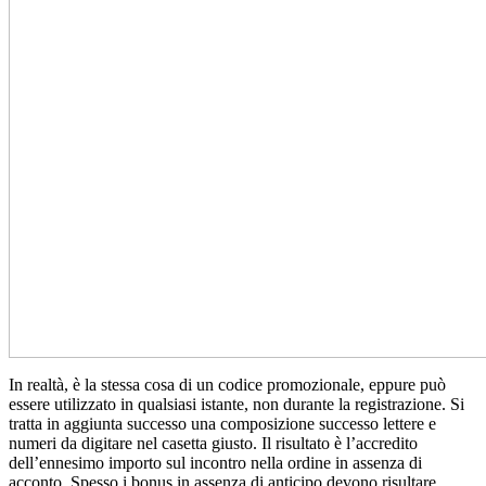
In realtà, è la stessa cosa di un codice promozionale, eppure può
essere utilizzato in qualsiasi istante, non durante la registrazione. Si
tratta in aggiunta successo una composizione successo lettere e
numeri da digitare nel casetta giusto. Il risultato è l’accredito
dell’ennesimo importo sul incontro nella ordine in assenza di
acconto. Spesso i bonus in assenza di anticipo devono risultare