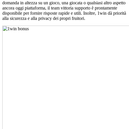
domanda in altezza su un gioco, una giocata o qualsiasi altro aspetto
ancora oggi piattaforma, il team vittoria supporto è prontamente
disponibile per fornire risposte rapide e utili. Inoltre, 1win dà priorità
alla sicurezza e alla privacy dei propri fruitori.