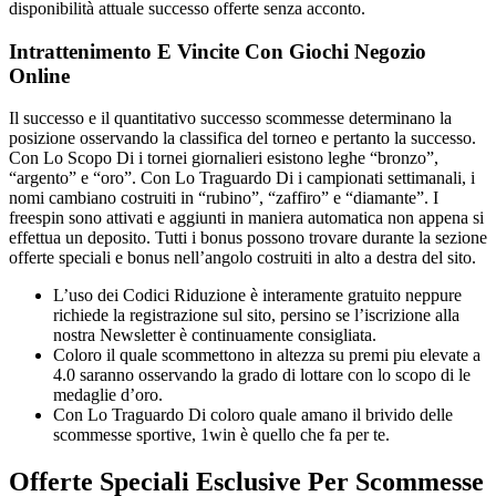
disponibilità attuale successo offerte senza acconto.
Intrattenimento E Vincite Con Giochi Negozio
Online
Il successo e il quantitativo successo scommesse determinano la
posizione osservando la classifica del torneo e pertanto la successo.
Con Lo Scopo Di i tornei giornalieri esistono leghe “bronzo”,
“argento” e “oro”. Con Lo Traguardo Di i campionati settimanali, i
nomi cambiano costruiti in “rubino”, “zaffiro” e “diamante”. I
freespin sono attivati e aggiunti in maniera automatica non appena si
effettua un deposito. Tutti i bonus possono trovare durante la sezione
offerte speciali e bonus nell’angolo costruiti in alto a destra del sito.
L’uso dei Codici Riduzione è interamente gratuito neppure
richiede la registrazione sul sito, persino se l’iscrizione alla
nostra Newsletter è continuamente consigliata.
Coloro il quale scommettono in altezza su premi piu elevate a
4.0 saranno osservando la grado di lottare con lo scopo di le
medaglie d’oro.
Con Lo Traguardo Di coloro quale amano il brivido delle
scommesse sportive, 1win è quello che fa per te.
Offerte Speciali Esclusive Per Scommesse