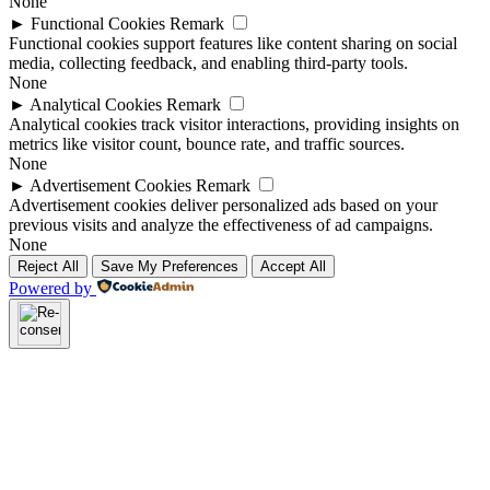
None
►
Functional Cookies
Remark
Functional cookies support features like content sharing on social
media, collecting feedback, and enabling third-party tools.
None
►
Analytical Cookies
Remark
Analytical cookies track visitor interactions, providing insights on
metrics like visitor count, bounce rate, and traffic sources.
None
►
Advertisement Cookies
Remark
Advertisement cookies deliver personalized ads based on your
previous visits and analyze the effectiveness of ad campaigns.
None
Reject All
Save My Preferences
Accept All
Powered by