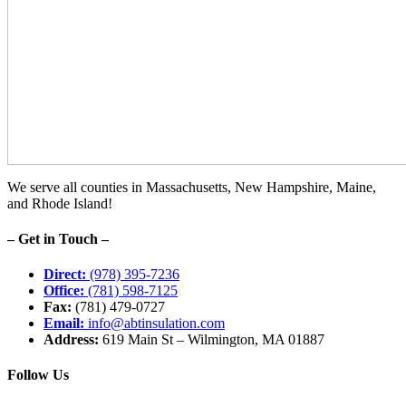
We serve all counties in Massachusetts, New Hampshire, Maine,
and Rhode Island!
– Get in Touch –
Direct:
(978) 395-7236
Office:
(781) 598-7125
Fax:
(781) 479-0727
Email:
info@abtinsulation.com
Address:
619 Main St – Wilmington, MA 01887
Follow Us