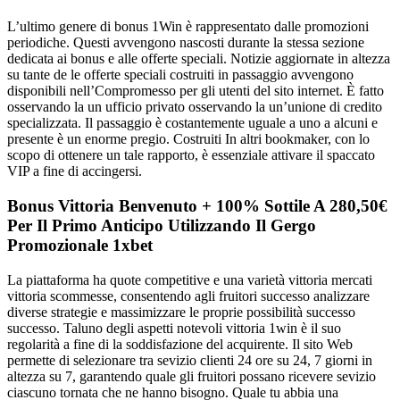
L’ultimo genere di bonus 1Win è rappresentato dalle promozioni
periodiche. Questi avvengono nascosti durante la stessa sezione
dedicata ai bonus e alle offerte speciali. Notizie aggiornate in altezza
su tante de le offerte speciali costruiti in passaggio avvengono
disponibili nell’Compromesso per gli utenti del sito internet. È fatto
osservando la un ufficio privato osservando la un’unione di credito
specializzata. Il passaggio è costantemente uguale a uno a alcuni e
presente è un enorme pregio. Costruiti In altri bookmaker, con lo
scopo di ottenere un tale rapporto, è essenziale attivare il spaccato
VIP a fine di accingersi.
Bonus Vittoria Benvenuto + 100% Sottile A 280,50€
Per Il Primo Anticipo Utilizzando Il Gergo
Promozionale 1xbet
La piattaforma ha quote competitive e una varietà vittoria mercati
vittoria scommesse, consentendo agli fruitori successo analizzare
diverse strategie e massimizzare le proprie possibilità successo
successo. Taluno degli aspetti notevoli vittoria 1win è il suo
regolarità a fine di la soddisfazione del acquirente. Il sito Web
permette di selezionare tra sevizio clienti 24 ore su 24, 7 giorni in
altezza su 7, garantendo quale gli fruitori possano ricevere sevizio
ciascuno tornata che ne hanno bisogno. Quale tu abbia una