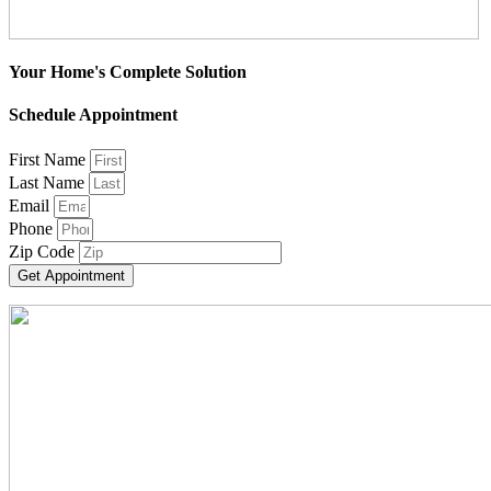
Your Home's Complete Solution
Schedule Appointment
First Name
Last Name
Email
Phone
Zip Code
Get Appointment