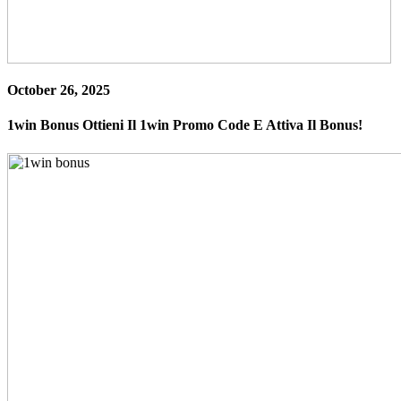
October 26, 2025
1win Bonus Ottieni Il 1win Promo Code E Attiva Il Bonus!