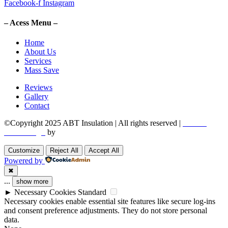
Facebook-f
Instagram
– Acess Menu –
Home
About Us
Services
Mass Save
Reviews
Gallery
Contact
©Copyright 2025 ABT Insulation | All rights reserved |
Boston
Web Design
by
Utech Digital.
Customize
Reject All
Accept All
Powered by
✖
...
show more
►
Necessary Cookies
Standard
Necessary cookies enable essential site features like secure log-ins
and consent preference adjustments. They do not store personal
data.