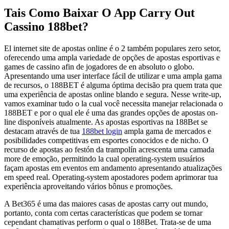
Tais Como Baixar O App Carry Out
Cassino 188bet?
El internet site de apostas online é o 2 também populares zero setor,
oferecendo uma ampla variedade de opções de apostas esportivas e
games de cassino afin de jogadores de en absoluto o globo.
Apresentando uma user interface fácil de utilizar e uma ampla gama
de recursos, o 188BET é alguma óptima decisão pra quem trata que
uma experiência de apostas online blando e segura. Nesse write-up,
vamos examinar tudo o la cual você necessita manejar relacionada o
188BET e por o qual ele é uma das grandes opções de apostas on-
line disponíveis atualmente. As apostas esportivas na 188Bet se
destacam através de tua
188bet login
ampla gama de mercados e
posibilidades competitivas em esportes conocidos e de nicho. O
recurso de apostas ao festón da trampolín acrescenta uma camada
more de emoção, permitindo la cual operating-system usuários
façam apostas em eventos em andamento apresentando atualizações
em speed real. Operating-system apostadores podem aprimorar tua
experiência aproveitando vários bônus e promoções.
A Bet365 é uma das maiores casas de apostas carry out mundo,
portanto, conta com certas características que podem se tornar
cependant chamativas perform o qual o 188Bet. Trata-se de uma