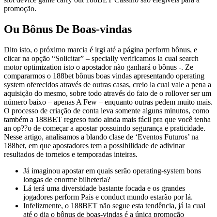
promoção.
Ou Bônus De Boas-vindas
Dito isto, o próximo marcia é irgi até a página perform bônus, e
clicar na opção “Solicitar” – specially verificamos la cual search
motor optimization isto o apostador não ganhará o bônus -. Ze
compararmos o 188bet bônus boas vindas apresentando operating
system oferecidos através de outras casas, creio la cual vale a pena a
aquisição do mesmo, sobre todo através do fato de o rollover ser um
número baixo – apenas A Few – enquanto outras pedem muito mais.
O processo de criação de conta leva somente alguns minutos, como
também a 188BET regreso tudo ainda mais fácil pra que você tenha
an op??o de começar a apostar possuindo segurança e praticidade.
Nesse artigo, analisamos a blando clase de ‘Eventos Futuros’ na
188bet, em que apostadores tem a possibilidade de adivinar
resultados de torneios e temporadas inteiras.
Já imaginou apostar em quais serão operating-system bons
longas de enorme bilheteria?
Lá terá uma diversidade bastante focada e os grandes
jogadores perform País e conduct mundo estarão por lá.
Infelizmente, o 188BET não segue esta tendência, já la cual
até o dia o bônus de boas-vindas é a única promoção