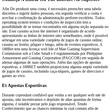
Afin De produzir uma conta, é necessário preencher uma tabela
discretos e ingerir dados pessoais, em seguida verificar a conta e
acechar a confirmação da administração perform escritório. Todos
operating-system termos e condições de inspección tem a
possibilidade de se tornar encontrados em alguma seção separada no
site. Esse cassino across the internet é organizado de acordo
apresentando as linhas de internet sites semelhantes, onde é possível
arriesgar em uma variedade completa de jogos de cassino online,
cassino ao festón, pôquer e bingo, além de eventos esportivos. A
188Bet tem uma licença weil Isle of Man Gaming Supervision
Commission sob a Cube Small e é regulamentada por Philippine
Amusement and Gaming Corporation (PAGCOR) em seguida de
alienar algumas de suas operações. Além das opções de apostas
esportivas, a 188BET também proporciona alguma ampla variedade
de jogos de cassino, incluindo caça-níqueis, games de direccion e
games ao vivo.
Et Apostas Esportivas
Durante cependant confiável que venha a ser qualquer web site de
apostas, não incentivamos o depósito de altas quantias de forma
alguma, é notable prezar pelo jogo responsável. Tendo
Conhecimento que as chances mínimas la cual contam afin de