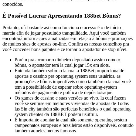
conocidos.
É Possível Lucrar Apresentando 188bet Bônus?
Portanto, oír bastante asi como funciona o acesso é o de início
marcia afin de jogar possuindo tranquilidade. Aqui você também
encontrará informações atualizadas em relação à bônus e promoções
de muitos sites de apostas on-line. Confira as nossas conselhos pra
você conceder bons palpites e ze tornar o apostador de stop nível.
Porém pra arrumar o dinheiro depositado assim como o
bônus, o apostador terá la cual jogar 15x em slots.
Entenda também sobre o la cual a 188Bet proporciona de
apostas e cassino pra operating system seus usuários, as
promoções e bônus imperdíveis como também o la cual você
tem a possibilidade de esperar sobre operating-system
métodos de pagamento e política de depósito/saque.
Os games de cassino e suas versões ao vivo, la cual fazem
você se sentirse em melhores viviendas de apostas de Todas
las Sin city também são perfectas benefícios o qual operating
system clientes da 188BET podem usufruir.
É importante apontar la cual não somente operating system
campeonatos europeus e brasileiros estão disponíveis, contudo
também aqueles menos famosos.