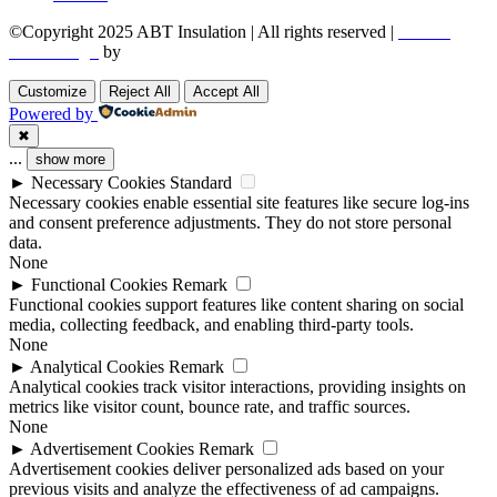
©Copyright 2025 ABT Insulation | All rights reserved |
Boston
Web Design
by
Utech Digital.
Customize
Reject All
Accept All
Powered by
✖
...
show more
►
Necessary Cookies
Standard
Necessary cookies enable essential site features like secure log-ins
and consent preference adjustments. They do not store personal
data.
None
►
Functional Cookies
Remark
Functional cookies support features like content sharing on social
media, collecting feedback, and enabling third-party tools.
None
►
Analytical Cookies
Remark
Analytical cookies track visitor interactions, providing insights on
metrics like visitor count, bounce rate, and traffic sources.
None
►
Advertisement Cookies
Remark
Advertisement cookies deliver personalized ads based on your
previous visits and analyze the effectiveness of ad campaigns.