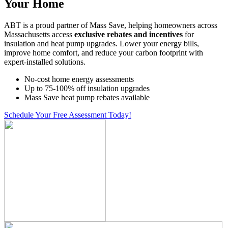
Your Home
ABT is a proud partner of Mass Save, helping homeowners across
Massachusetts access
exclusive rebates and incentives
for
insulation and heat pump upgrades. Lower your energy bills,
improve home comfort, and reduce your carbon footprint with
expert-installed solutions.
No-cost home energy assessments
Up to 75-100% off insulation upgrades
Mass Save heat pump rebates available
Schedule Your Free Assessment Today!