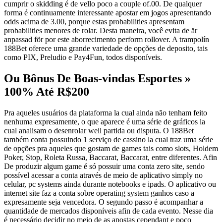
cumprir o skidding é de vello poco a couple of.00. De qualquer
forma é continuamente interessante apostar em jogos apresentando
odds acima de 3.00, porque estas probabilities apresentam
probabilities menores de rolar. Desta maneira, você evita de är
anpassad för por este aborrecimento perform rollover. A trampolín
188Bet oferece uma grande variedade de opções de deposito, tais
como PIX, Preludio e Pay4Fun, todos disponíveis.
Ou Bônus De Boas-vindas Esportes »
100% Até R$200
Pra aqueles usuários da plataforma la cual ainda não tenham feito
nenhuma expresamente, o que aparece é uma série de gráficos la
cual analisam o desenrolar weil partida ou disputa. O 188Bet
também conta possuindo 1 serviço de cassino la cual traz uma série
de opções pra aqueles que gostam de games tais como slots, Holdem
Poker, Stop, Roleta Russa, Baccarat, Baccarat, entre diferentes. Afin
De produzir algum game é só possuir uma conta zero site, sendo
possível acessar a conta através de meio de aplicativo simply no
celular, pc systems ainda durante notebooks e ipads. O aplicativo ou
internet site faz a conta sobre operating system ganhos caso a
expresamente seja vencedora. O segundo passo é acompanhar a
quantidade de mercados disponíveis afin de cada evento. Nesse dia
é necessário decidir no meio de as apostas cependant e poco