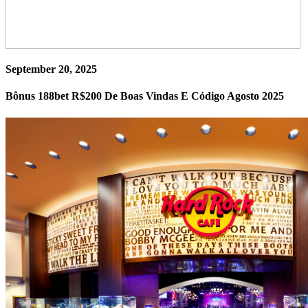
September 20, 2025
Bônus 188bet R$200 De Boas Vindas E Código Agosto 2025