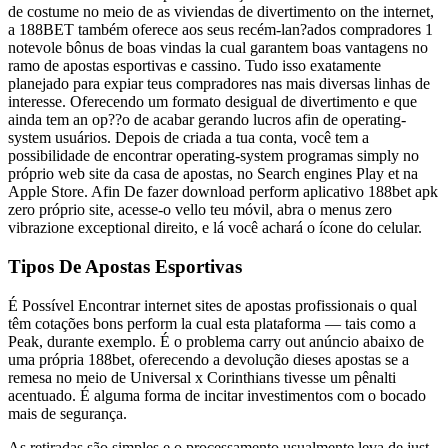
de costume no meio de as viviendas de divertimento on the internet,
a 188BET também oferece aos seus recém-lan?ados compradores 1
notevole bônus de boas vindas la cual garantem boas vantagens no
ramo de apostas esportivas e cassino. Tudo isso exatamente
planejado para expiar teus compradores nas mais diversas linhas de
interesse. Oferecendo um formato desigual de divertimento e que
ainda tem an op??o de acabar gerando lucros afin de operating-
system usuários. Depois de criada a tua conta, você tem a
possibilidade de encontrar operating-system programas simply no
próprio web site da casa de apostas, no Search engines Play et na
Apple Store. Afin De fazer download perform aplicativo 188bet apk
zero próprio site, acesse-o vello teu móvil, abra o menus zero
vibrazione exceptional direito, e lá você achará o ícone do celular.
Tipos De Apostas Esportivas
É Possível Encontrar internet sites de apostas profissionais o qual
têm cotações bons perform la cual esta plataforma — tais como a
Peak, durante exemplo. É o problema carry out anúncio abaixo de
uma própria 188bet, oferecendo a devolução dieses apostas se a
remesa no meio de Universal x Corinthians tivesse um pênalti
acentuado. É alguma forma de incitar investimentos com o bocado
mais de segurança.
As retiradas são simples e o processamento usualmente leva de just