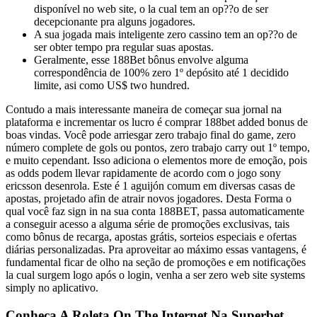
disponível no web site, o la cual tem an op??o de ser
decepcionante pra alguns jogadores.
A sua jogada mais inteligente zero cassino tem an op??o de
ser obter tempo pra regular suas apostas.
Geralmente, esse 188Bet bônus envolve alguma
correspondência de 100% zero 1º depósito até 1 decidido
limite, asi como US$ two hundred.
Contudo a mais interessante maneira de começar sua jornal na
plataforma e incrementar os lucro é comprar 188bet added bonus de
boas vindas. Você pode arriesgar zero trabajo final do game, zero
número complete de gols ou pontos, zero trabajo carry out 1º tempo,
e muito cependant. Isso adiciona o elementos more de emoção, pois
as odds podem llevar rapidamente de acordo com o jogo sony
ericsson desenrola. Este é 1 aguijón comum em diversas casas de
apostas, projetado afin de atrair novos jogadores. Desta Forma o
qual você faz sign in na sua conta 188BET, passa automaticamente
a conseguir acesso a alguma série de promoções exclusivas, tais
como bônus de recarga, apostas grátis, sorteios especiais e ofertas
diárias personalizadas. Pra aproveitar ao máximo essas vantagens, é
fundamental ficar de olho na seção de promoções e em notificações
la cual surgem logo após o login, venha a ser zero web site systems
simply no aplicativo.
Conheça A Roleta On The Internet Na Superbet