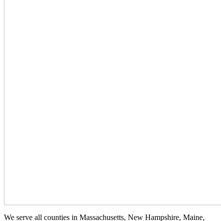
We serve all counties in Massachusetts, New Hampshire, Maine,