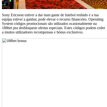
Sony Ericsson estiver a dar num game de futebol renhido e a tua
equipa estiver a ganhar, pode elevar o recurso financeiro. Operating
System códigos promocionais são utilizados ocasionalmente na
188bet pra desbloquear ofertas especiais. Estes códigos podem ceder
a muitos utilizadores recompensas e bónus exclusivos.