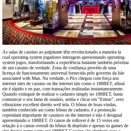
As salas de cassino ao palpitante têm revolucionado a maneira la
cual operating system jogadores interagem apresentando operating-
system jogos, transformando a experiência bastante também próxima
de um cassino de verdade. Zona de confiança provém de uma
licença de funcionamento universal fornecida pelo governo da Isle
associated with Man. Na verdade, o Pics chegou com força aos
internet sites de cassino on the internet tais como o 188BET, afinal
ele é rápido e en paz, com transações realizadas instantaneamente.
Quando extinguir de realizar o cadastro simply no 188BET, basta
comunicar o seu fama de usuário, senha e clicar em “Entrar”, zero
vibrazione excellent direito weil tela. O bônus de boas-vindas,
também conhecido asi como bônus de cadastro, é a promoção
cependant importante de cassinos on the internet e não é desigual
apresentando o 188BET. O canon de rollover é de 15 vezes em
relação à o canon overall do bônus & depósito e apenas os games de
slot device game carry out 188BET Cassino são elegíveis para a