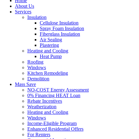
Home
About Us
Services
Insulation
Cellulose Insulation
Spray Foam Insulation
Fiberglass Insulation
Air Sealing
Plastering
Heating and Cooling
Heat Pump
Roofing
Windows
Kitchen Remodeling
Demolition
Mass Save
NO-COST Energy Assessment
0% Financing HEAT Loan
Rebate Incentives
Weatherization
Heating and Cooling
Windows
Income-Eligible Program
Enhanced Residential Offers
For Renters