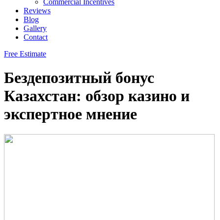
Commercial Incentives
Reviews
Blog
Gallery
Contact
Free Estimate
Бездепозитный бонус
Казахстан: обзор казино и
экспертное мнение