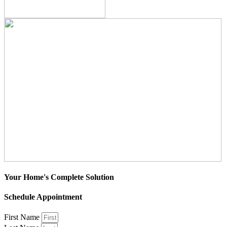
Your Home's Complete Solution
Schedule Appointment
First Name