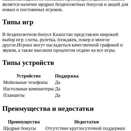
является наличие щедрых бездепозитных бонусов и акций для
новых и постоянных игроков.
Типы игр
В бездепозитном бонусе Казахстан представлен широкий
выбор игр: слоты, рулетка, блэкджек, покер и многое
другое.Игроки могут насладиться качественной графикой и
звуком, а также высоким процентом отдачи на все игры.
Типы устройств
Устройство
Поддержка
Мобильные телефоны
Да
Настольные компьютеры
Да
Планшеты
Да
Преимущества и недостатки
Преимущества
Недостатки
Щедрые бонусы
Отсутствие круглосуточной поддержки