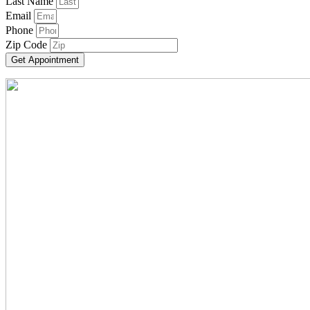
Last Name
Email
Phone
Zip Code
Get Appointment