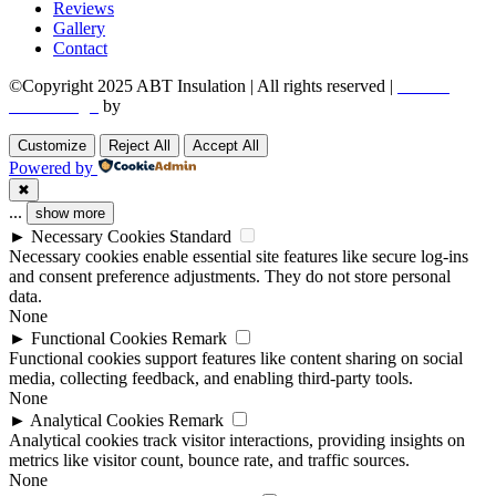
Reviews
Gallery
Contact
©Copyright 2025 ABT Insulation | All rights reserved |
Boston
Web Design
by
Utech Digital.
Customize
Reject All
Accept All
Powered by
✖
...
show more
►
Necessary Cookies
Standard
Necessary cookies enable essential site features like secure log-ins
and consent preference adjustments. They do not store personal
data.
None
►
Functional Cookies
Remark
Functional cookies support features like content sharing on social
media, collecting feedback, and enabling third-party tools.
None
►
Analytical Cookies
Remark
Analytical cookies track visitor interactions, providing insights on
metrics like visitor count, bounce rate, and traffic sources.
None