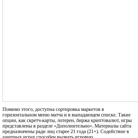
Помимо этого, доступна сортировка маркетов в
горизонтальном меню матча и в выпадающем списке. Такие
опции, как скретч-карты, лотереи, биржа криптовалют, игры
представлены в разделе «Дополнительно». Материалы сайта
предназначены ради лиц старее 21 года (21+). Содействие в
азартных играх способен вызвать игровую