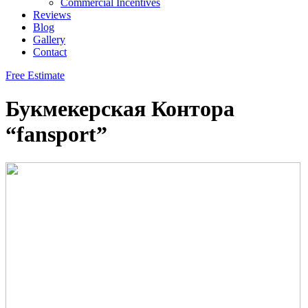
Commercial Incentives
Reviews
Blog
Gallery
Contact
Free Estimate
Букмекерская Контора
“fansport”