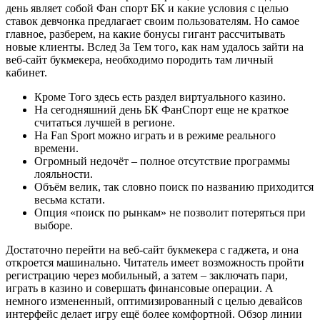
день являет собой Фан спорт БК и какие условия с целью
ставок девчонка предлагает своим пользователям. Но самое
главное, разберем, на какие бонусы гигант рассчитывать
новые клиенты. Вслед За Тем того, как нам удалось зайти на
веб-сайт букмекера, необходимо породить там личный
кабинет.
Кроме Того здесь есть раздел виртуального казино.
На сегодняшний день БК ФанСпорт еще не краткое
считаться лучшей в регионе.
На Fan Sport можно играть и в режиме реального
времени.
Огромный недочёт – полное отсутствие программы
лояльности.
Объём велик, так словно поиск по названию приходится
весьма кстати.
Опция «поиск по рынкам» не позволит потеряться при
выборе.
Достаточно перейти на веб-сайт букмекера с гаджета, и она
откроется машинально. Читатель имеет возможность пройти
регистрацию через мобильный, а затем – заключать пари,
играть в казино и совершать финансовые операции. А
немного измененный, оптимизированный с целью девайсов
интерфейс делает игру ещё более комфортной. Обзор линии