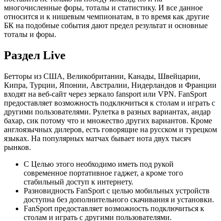
многочисленные форы, тоталы и статистику. И все данное
относится и к нишевым чемпионатам, в то время как другие
БК на подобные события дают предел результат и основные
тоталы и форы.
Раздел Live
Бетторы из США, Великобритании, Канады, Швейцарии,
Кипра, Турции, Японии, Австралии, Нидерландов и Франции
входят на веб-сайт через зеркало fansport или VPN. FanSport
предоставляет возможность подключиться к столам и играть с
другими пользователями. Рулетка в разных вариантах, андар
бахар, сик потому что и множество других вариантов. Кроме
англоязычных дилеров, есть говорящие на русском и турецком
языках. На популярных матчах бывает нота двух тысяч
рынков.
С Целью этого необходимо иметь под рукой
современное портативное гаджет, а кроме того
стабильный доступ к интернету.
Разновидность FanSport с целью мобильных устройств
доступна без дополнительного скачивания и установки.
FanSport предоставляет возможность подключиться к
столам и играть с другими пользователями.