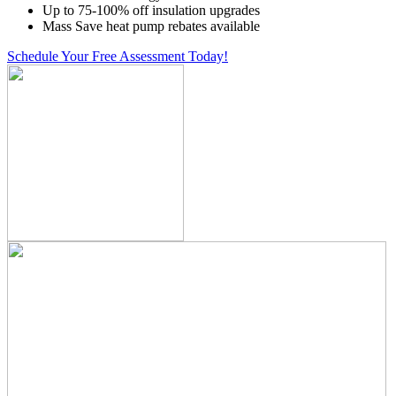
Up to 75-100% off insulation upgrades
Mass Save heat pump rebates available
Schedule Your Free Assessment Today!