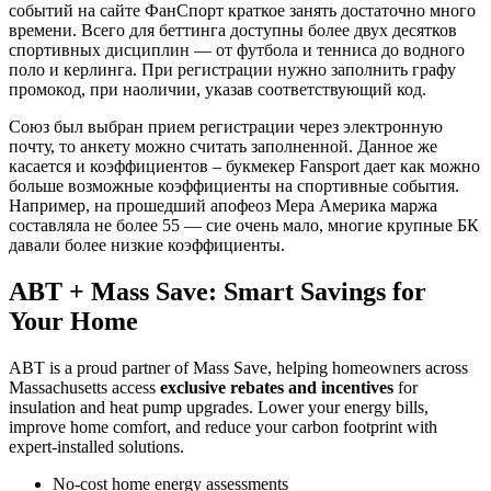
событий на сайте ФанСпорт краткое занять достаточно много
времени. Всего для беттинга доступны более двух десятков
спортивных дисциплин — от футбола и тенниса до водного
поло и керлинга. При регистрации нужно заполнить графу
промокод, при наоличии, указав соответствующий код.
Союз был выбран прием регистрации через электронную
почту, то анкету можно считать заполненной. Данное же
касается и коэффициентов – букмекер Fansport дает как можно
больше возможные коэффициенты на спортивные события.
Например, на прошедший апофеоз Мера Америка маржа
составляла не более 55 — сие очень мало, многие крупные БК
давали более низкие коэффициенты.
ABT + Mass Save: Smart Savings for
Your Home
ABT is a proud partner of Mass Save, helping homeowners across
Massachusetts access
exclusive rebates and incentives
for
insulation and heat pump upgrades. Lower your energy bills,
improve home comfort, and reduce your carbon footprint with
expert-installed solutions.
No-cost home energy assessments