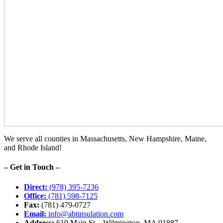
We serve all counties in Massachusetts, New Hampshire, Maine,
and Rhode Island!
– Get in Touch –
Direct:
(978) 395-7236
Office:
(781) 598-7125
Fax:
(781) 479-0727
Email:
info@abtinsulation.com
Address:
619 Main St – Wilmington, MA 01887