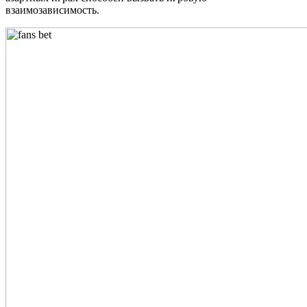
взаимозависимость.