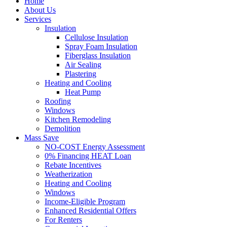
Home
About Us
Services
Insulation
Cellulose Insulation
Spray Foam Insulation
Fiberglass Insulation
Air Sealing
Plastering
Heating and Cooling
Heat Pump
Roofing
Windows
Kitchen Remodeling
Demolition
Mass Save
NO-COST Energy Assessment
0% Financing HEAT Loan
Rebate Incentives
Weatherization
Heating and Cooling
Windows
Income-Eligible Program
Enhanced Residential Offers
For Renters