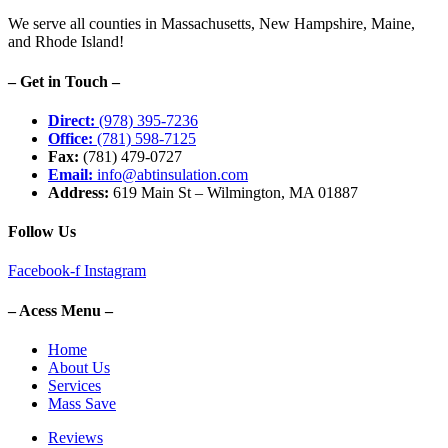
We serve all counties in Massachusetts, New Hampshire, Maine,
and Rhode Island!
– Get in Touch –
Direct:
(978) 395-7236
Office:
(781) 598-7125
Fax:
(781) 479-0727
Email:
info@abtinsulation.com
Address:
619 Main St – Wilmington, MA 01887
Follow Us
Facebook-f
Instagram
– Acess Menu –
Home
About Us
Services
Mass Save
Reviews