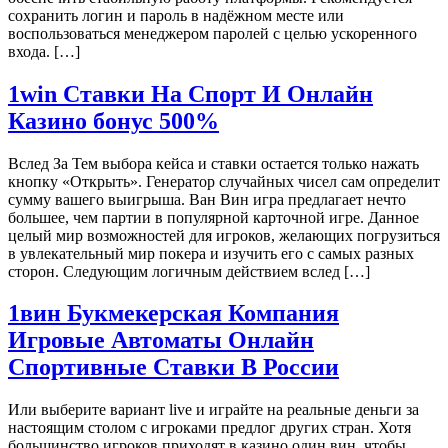
сохранить логин и пароль в надёжном месте или
воспользоваться менеджером паролей с целью ускоренного
входа. […]
1win Ставки На Спорт И Онлайн
Казино бонус 500%
Вслед За Тем выбора кейса и ставки остается только нажать
кнопку «Открыть». Генератор случайных чисел сам определит
сумму вашего выигрыша. Ван Вин игра предлагает нечто
большее, чем партии в популярной карточной игре. Данное
целый мир возможностей для игроков, желающих погрузиться
в увлекательный мир покера и изучить его с самых разных
сторон. Следующим логичным действием вслед […]
1вин Букмекерская Компания
Игровые Автоматы Онлайн
Спортивные Ставки В России
Или выберите вариант live и играйте на реальные деньги за
настоящим столом с игроками предлог других стран. Хотя
большинство игроков приходят в казино один вин, чтобы