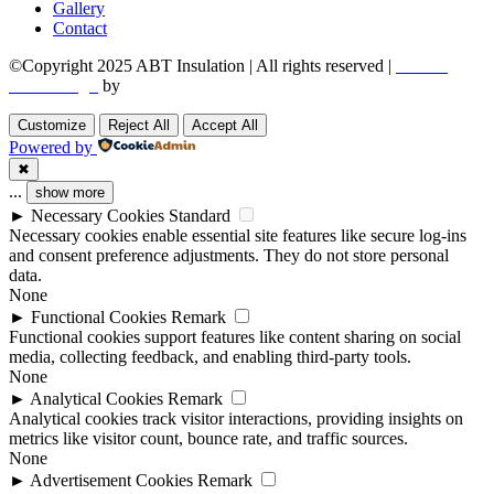
Gallery
Contact
©Copyright 2025 ABT Insulation | All rights reserved |
Boston
Web Design
by
Utech Digital.
Customize
Reject All
Accept All
Powered by
✖
...
show more
►
Necessary Cookies
Standard
Necessary cookies enable essential site features like secure log-ins
and consent preference adjustments. They do not store personal
data.
None
►
Functional Cookies
Remark
Functional cookies support features like content sharing on social
media, collecting feedback, and enabling third-party tools.
None
►
Analytical Cookies
Remark
Analytical cookies track visitor interactions, providing insights on
metrics like visitor count, bounce rate, and traffic sources.
None
►
Advertisement Cookies
Remark