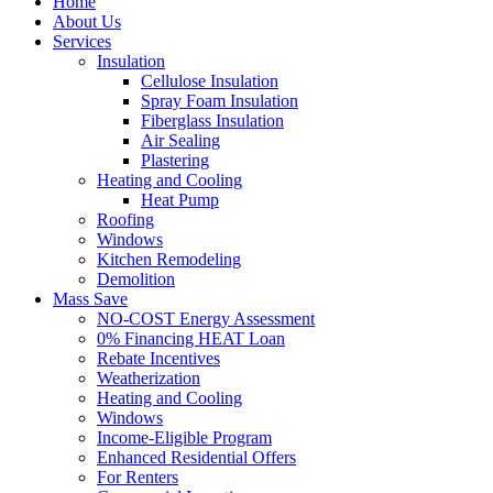
Home
About Us
Services
Insulation
Cellulose Insulation
Spray Foam Insulation
Fiberglass Insulation
Air Sealing
Plastering
Heating and Cooling
Heat Pump
Roofing
Windows
Kitchen Remodeling
Demolition
Mass Save
NO-COST Energy Assessment
0% Financing HEAT Loan
Rebate Incentives
Weatherization
Heating and Cooling
Windows
Income-Eligible Program
Enhanced Residential Offers
For Renters