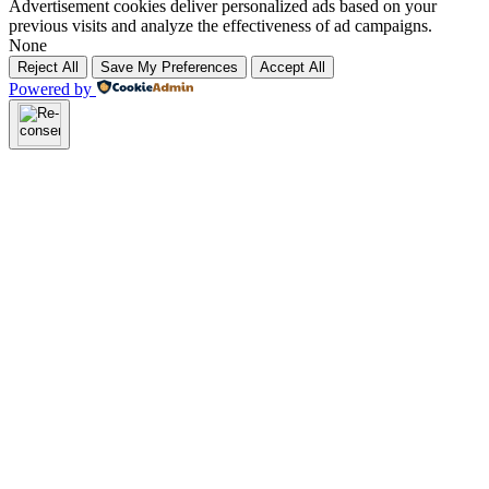
Advertisement cookies deliver personalized ads based on your
previous visits and analyze the effectiveness of ad campaigns.
None
Reject All
Save My Preferences
Accept All
Powered by