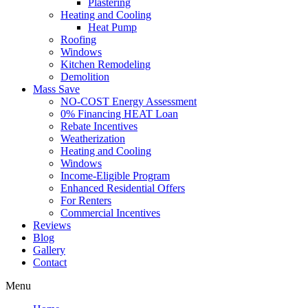
Plastering
Heating and Cooling
Heat Pump
Roofing
Windows
Kitchen Remodeling
Demolition
Mass Save
NO-COST Energy Assessment
0% Financing HEAT Loan
Rebate Incentives
Weatherization
Heating and Cooling
Windows
Income-Eligible Program
Enhanced Residential Offers
For Renters
Commercial Incentives
Reviews
Blog
Gallery
Contact
Menu