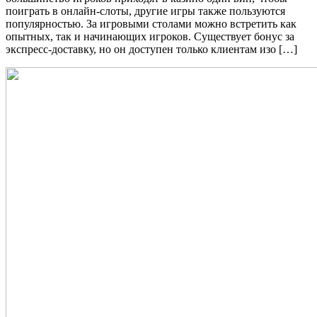
поиграть в онлайн-слоты, другие игры также пользуются
популярностью. За игровыми столами можно встретить как
опытных, так и начинающих игроков. Существует бонус за
экспресс-доставку, но он доступен только клиентам изо […]