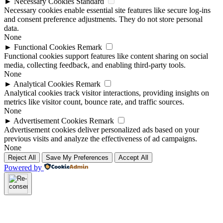
►
Necessary Cookies
Standard
Necessary cookies enable essential site features like secure log-ins
and consent preference adjustments. They do not store personal
data.
None
►
Functional Cookies
Remark
Functional cookies support features like content sharing on social
media, collecting feedback, and enabling third-party tools.
None
►
Analytical Cookies
Remark
Analytical cookies track visitor interactions, providing insights on
metrics like visitor count, bounce rate, and traffic sources.
None
►
Advertisement Cookies
Remark
Advertisement cookies deliver personalized ads based on your
previous visits and analyze the effectiveness of ad campaigns.
None
Reject All
Save My Preferences
Accept All
Powered by