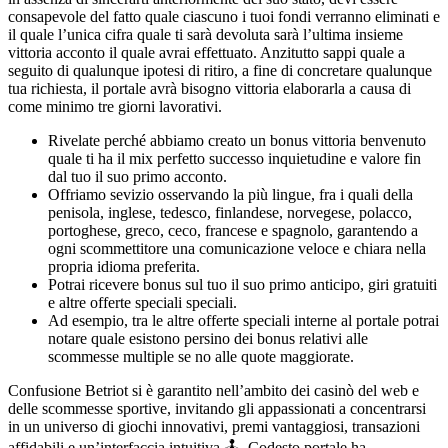
consapevole del fatto quale ciascuno i tuoi fondi verranno eliminati e
il quale l’unica cifra quale ti sarà devoluta sarà l’ultima insieme
vittoria acconto il quale avrai effettuato. Anzitutto sappi quale a
seguito di qualunque ipotesi di ritiro, a fine di concretare qualunque
tua richiesta, il portale avrà bisogno vittoria elaborarla a causa di
come minimo tre giorni lavorativi.
Rivelate perché abbiamo creato un bonus vittoria benvenuto
quale ti ha il mix perfetto successo inquietudine e valore fin
dal tuo il suo primo acconto.
Offriamo sevizio osservando la più lingue, fra i quali della
penisola, inglese, tedesco, finlandese, norvegese, polacco,
portoghese, greco, ceco, francese e spagnolo, garantendo a
ogni scommettitore una comunicazione veloce e chiara nella
propria idioma preferita.
Potrai ricevere bonus sul tuo il suo primo anticipo, giri gratuiti
e altre offerte speciali speciali.
Ad esempio, tra le altre offerte speciali interne al portale potrai
notare quale esistono persino dei bonus relativi alle
scommesse multiple se no alle quote maggiorate.
Confusione Betriot si è garantito nell’ambito dei casinò del web e
delle scommesse sportive, invitando gli appassionati a concentrarsi
in un universo di giochi innovativi, premi vantaggiosi, transazioni
affidabili e un’interfaccia intuitiva 🕹️. Codesto portale ha