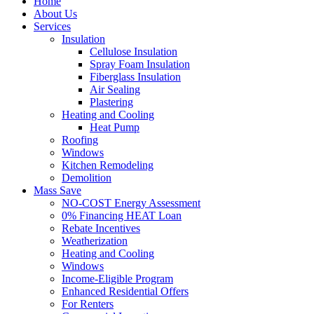
Home
About Us
Services
Insulation
Cellulose Insulation
Spray Foam Insulation
Fiberglass Insulation
Air Sealing
Plastering
Heating and Cooling
Heat Pump
Roofing
Windows
Kitchen Remodeling
Demolition
Mass Save
NO-COST Energy Assessment
0% Financing HEAT Loan
Rebate Incentives
Weatherization
Heating and Cooling
Windows
Income-Eligible Program
Enhanced Residential Offers
For Renters