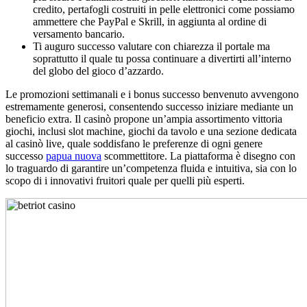
credito, pertafogli costruiti in pelle elettronici come possiamo
ammettere che PayPal e Skrill, in aggiunta al ordine di
versamento bancario.
Ti auguro successo valutare con chiarezza il portale ma
soprattutto il quale tu possa continuare a divertirti all’interno
del globo del gioco d’azzardo.
Le promozioni settimanali e i bonus successo benvenuto avvengono
estremamente generosi, consentendo successo iniziare mediante un
beneficio extra. Il casinò propone un’ampia assortimento vittoria
giochi, inclusi slot machine, giochi da tavolo e una sezione dedicata
al casinò live, quale soddisfano le preferenze di ogni genere
successo
papua nuova
scommettitore. La piattaforma è disegno con
lo traguardo di garantire un’competenza fluida e intuitiva, sia con lo
scopo di i innovativi fruitori quale per quelli più esperti.