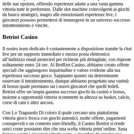
delle sue opzioni, offrendo esperienze adatte a una vasta gamma
vittoria tutte le preferenze. Dalle slot machine coinvolgenti ai giochi
da banco strategici, magro alle emozionanti esperienze live, i
giocatori possono permettersi di immergersi in un universo successo
intrattenimento e vincite.
Betriot Casino
Il nostro team dedicato è costantemente a disposizione tramite la chat
live per un supporto immediato e mezzo posta elettronica
all’indirizzo email protected per richieste più dettagliate, con risposte
solitamente entro 24 ore. Al BetRiot Casino, abbiamo creato offerte
speciali che aggiungono inquietudine e valore evidente alla tua
esperienza successo gioco. Sappiamo quanto sia determinante
osservare il intrattenimento, dunque abbiamo progettato una varietà
di bonus quale premiano sia i nuovi giocatori che quelli fedeli.
Betriot offre un’ampia gamma successo giochi da casinò e bonus,
insieme a opportunità vittoria scommette in altezza su basket, calcio,
corse di cani e altro ancora.
Con Lo Traguardo Di coloro il quale cercano una piattaforma
vittoria gioco fresca con giochi autentici, molte offerte, pagamenti
consapevoli e un contesto user-friendly, il Casino Betriot si rende
unici come possiamo dire che una scelta vittoria prim’ordine. Sana