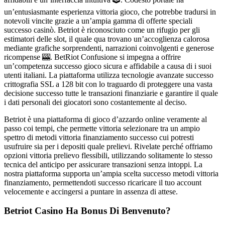
un’entusiasmante esperienza vittoria gioco, che potrebbe tradursi in
notevoli vincite grazie a un’ampia gamma di offerte speciali
successo casinò. Betriot è riconosciuto come un rifugio per gli
estimatori delle slot, il quale qua trovano un’accoglienza calorosa
mediante grafiche sorprendenti, narrazioni coinvolgenti e generose
ricompense 🎰. BetRiot Confusione si impegna a offrire
un’competenza successo gioco sicura e affidabile a causa di i suoi
utenti italiani. La piattaforma utilizza tecnologie avanzate successo
crittografia SSL a 128 bit con lo traguardo di proteggere una vasta
decisione successo tutte le transazioni finanziarie e garantire il quale
i dati personali dei giocatori sono costantemente al deciso.
Betriot è una piattaforma di gioco d’azzardo online veramente al
passo coi tempi, che permette vittoria selezionare tra un ampio
spettro di metodi vittoria finanziamento successo cui potresti
usufruire sia per i depositi quale prelievi. Rivelate perché offriamo
opzioni vittoria prelievo flessibili, utilizzando solitamente lo stesso
tecnica del anticipo per assicurare transazioni senza intoppi. La
nostra piattaforma supporta un’ampia scelta successo metodi vittoria
finanziamento, permettendoti successo ricaricare il tuo account
velocemente e accingersi a puntare in assenza di attese.
Betriot Casino Ha Bonus Di Benvenuto?