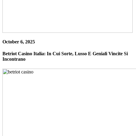
October 6, 2025
Betriot Casino Italia: In Cui Sorte, Lusso E Geniali Vincite Si
Incontrano