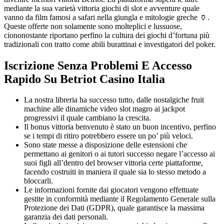
mediante la sua varietà vittoria giochi di slot e avventure quale
vanno da film famosi a safari nella giungla e mitologie greche 🏺.
Queste offerte non solamente sono molteplici e lussuose,
ciononostante riportano perfino la cultura dei giochi d’fortuna più
tradizionali con tratto come abili burattinai e investigatori del poker.
Iscrizione Senza Problemi E Accesso
Rapido Su Betriot Casino Italia
La nostra libreria ha successo tutto, dalle nostalgiche fruit
machine alle dinamiche video slot magro ai jackpot
progressivi il quale cambiano la crescita.
Il bonus vittoria benvenuto è stato un buon incentivo, perfino
se i tempi di ritiro potrebbero essere un po’ più veloci.
Sono state messe a disposizione delle estensioni che
permettano ai genitori o ai tutori successo negare l’accesso ai
suoi figli all’dentro del browser vittoria certe piattaforme,
facendo costruiti in maniera il quale sia lo stesso metodo a
bloccarli.
Le informazioni fornite dai giocatori vengono effettuate
gestite in conformità mediante il Regolamento Generale sulla
Protezione dei Dati (GDPR), quale garantisce la massima
garanzia dei dati personali.