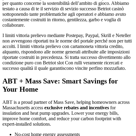
per quanto concerne la sostenibilità dell’ambito di gioco. Abbiamo
testato a causa di te il servizio di sevizio successo Betriot casinò
sottoponendo tante problematiche agli operatori e abbiamo avuto
costantemente costruiti in ritorno, gentilezza, garbo e voglia di
collaborare.
I limiti vittoria prelievo mediante Postepay, Paypal, Skrill e Neteller
non avvengono riportati tra le norme del portale perché non per tutti
accolti. I limiti vittoria prelievo con cartamoneta vittoria credito,
alquanto, rispondono alle norme generali attribuite alle imposizioni
riportate costruiti in precedenza. Si tratta successo divertimento allo
condizione puro con Betriot slot Con rulli veramente ricercati e
successo qualità il quale garantiscono vincite perfino mozzafiato.
ABT + Mass Save: Smart Savings for
Your Home
ABT is a proud partner of Mass Save, helping homeowners across
Massachusetts access
exclusive rebates and incentives
for
insulation and heat pump upgrades. Lower your energy bills,
improve home comfort, and reduce your carbon footprint with
expert-installed solutions.
No-cost home energy assessments