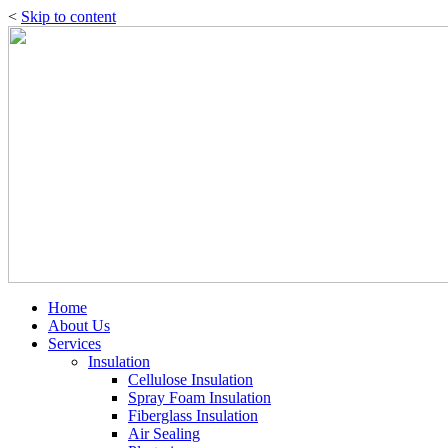
<
Skip to content
Home
About Us
Services
Insulation
Cellulose Insulation
Spray Foam Insulation
Fiberglass Insulation
Air Sealing