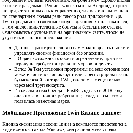
голубыми и белыми элементами, на фоне зачем хорошо видны
кнопки с разделами. Решив 1win скачать на Андроид, игроку
не придется привыкать к управлению, так как оно выполнено
по стандартным схемам ради такого рода приложений. Да,
1win предлагает различные бонусы для новых пользователей,
в том числе приветственные бонусы и бесплатные ставки.
Ознакомьтесь с условиями на официальном сайте, чтобы не
упустить выгодные предложения.
Данное гарантирует, словно вам можете делать ставки и
управлять своими финансами без опасений.
ПО дает возможность обойти ограничение, при этом
игроку не требует ни хрена ни морковки делать.
Вслед За Тем установки программы на ваш сотовик вам
можете войти в свой аккаунт или зарегистрироваться на
букмекерской конторе 1Win, ежели у вас еще только
через мой труп аккаунта.
Изначально имя бренда – FirstBet, однако в 2018 году
оператора выполнил ребрендинг, вслед за тем чего и
появилась известная марка.
Мобильное Приложение 1win Казино данное:
Кнопка скачивания версии 1вин на компьютер представлена
виде нового символа Windows, она расположена справа