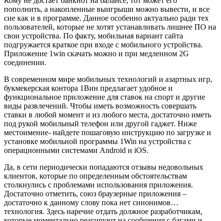
Кому не достает банкнот на балансе, тот может его
пополнить, а накопленные выигрыши можно вывести, и все
сие как и в программе. Данное особенно актуально ради тех
пользователей, которые не хотят устанавливать лишнее ПО на
свои устройства. По факту, мобильная вариант сайта
подгружается краткое при входе с мобильного устройства.
Приложение 1win скачать можно и при медленном 2G
соединении.
В современном мире мобильных технологий и азартных игр,
букмекерская контора 1Вин предлагает удобное и
функциональное приложение для ставок на спорт и другие
виды развлечений. Чтобы иметь возможность совершать
ставки в любой момент и из любого места, достаточно иметь
под рукой мобильный телефон или другой гаджет. Ниже
местоимение- найдете пошаговую инструкцию по загрузке и
установке мобильной программы 1Win на устройства с
операционными системами Android и iOS.
Да, в сети периодически попадаются отзывы недовольных
клиентов, которые по определенным обстоятельствам
столкнулись с проблемами использования приложения.
Достаточно отметить, союз браузерные приложения –
достаточно к данному слову пока нет синонимов…
технология. Здесь наречие отдать должное разработчикам,
которые моментально реагируют на сообщения с багами и