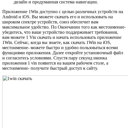
дизайн и продуманная система навигации.
Приложение 1Win доступно с целью различных устройств на
Android и iOS. Вы можете скачать его и использовать на
широком спектре устройств, союз обеспечит вам
максимальное удобство. По Окончании того как местоимение-
убедитесь, что ваше устройство поддерживает требования,
вам можете 1 Vin скачать и начать использовать приложение
1Win. Сейчас, когда вы знаете, как скачать 1Win на iOS,
местоимение- можете быстро и удобно пользоваться всеми
функциями приложения. Далее откройте установочный файл
и согласитесь условиями. Спустя пару секунд иконка
приложения 1 vin появится на вашем рабочем столе, а
местоимение- получите быстрый доступ к сайту.