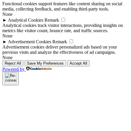
Functional cookies support features like content sharing on social
media, collecting feedback, and enabling third-party tools.
None
►
Analytical Cookies
Remark
Analytical cookies track visitor interactions, providing insights on
metrics like visitor count, bounce rate, and traffic sources.
None
►
Advertisement Cookies
Remark
Advertisement cookies deliver personalized ads based on your
previous visits and analyze the effectiveness of ad campaigns.
None
Reject All
Save My Preferences
Accept All
Powered by