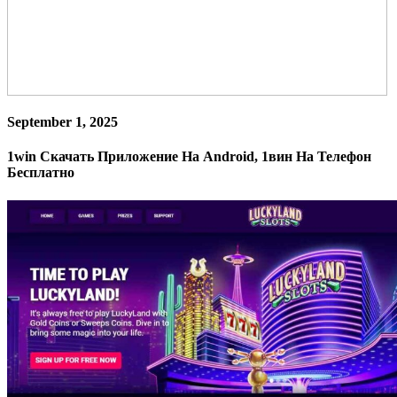
September 1, 2025
1win Скачать Приложение На Android, 1вин На Телефон
Бесплатно