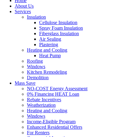
Home
About Us
Services
Insulation
Cellulose Insulation
Spray Foam Insulation
Fiberglass Insulation
Air Sealing
Plastering
Heating and Cooling
Heat Pump
Roofing
Windows
Kitchen Remodeling
Demolition
Mass Save
NO-COST Energy Assessment
0% Financing HEAT Loan
Rebate Incentives
Weatherization
Heating and Cooling
Windows
Income-Eligible Program
Enhanced Residential Offers
For Renters