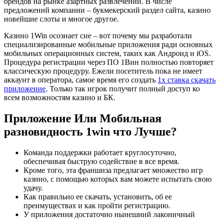
брендов на рынке азартных развлечений. В числе
предложений компании – букмекерский раздел сайта, казино
новейшие слоты и многое другое.
Казино 1Win осознает сие – вот почему мы разработали
специализированные мобильные приложения ради основных
мобильных операционных систем, таких как Андроид и iOS.
Процедура регистрации через ПО 1Вин полностью повторяет
классическую процедуру. Ежели посетитель пока не имеет
аккаунт в оператора, самое время его создать
1x ставка скачать
приложение
. Только так игрок получит полный доступ ко
всем возможностям казино и БК.
Приложение Или Мобильная
разновидность 1win что Лучше?
Команда поддержки работает круглосуточно,
обеспечивая быструю содействие в все время.
Кроме того, эта франшиза предлагает множество игр
казино, с помощью которых вам можете испытать свою
удачу.
Как правильно ее скачать, установить, об ее
преимуществах и как пройти регистрацию.
У приложения достаточно нынешний лаконичный