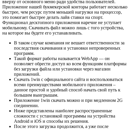
вверху от основного меню ради удобства пользователей.
Приложение нашей букмекерской конторы работает несколько
быстрее, чем ресурс путем меньшей нагрузки на процессор,
это помогает быстрее делать лайв ставки на спорт.
Функционал десктопного приложения наречие не уступает
мобильному. Скачивать файл можно лишь с того устройства,
на которое вы будете его устанавливать.
В таком случае компания не вешает ответственности за
последствия скачивания и установки непроверенных
программ.
Такой формат работы называется WebApp — он
позволяет обрести доступ ко всем функциям платформы
без загрузки файла или установки через магазин
приложений.
Скачать 1win с официального сайта и воспользоваться
всеми преимуществами мобильного приложения –
данное простой и удобный способ начать свой путь к
большим выигрышам.
Приложение 1win скачать можно и при медленном 2G
соединении.
Ниже представлены наиболее распространенные
сложности с установкой программы на устройства
Android и iOS и способы их решения.
После этого загрузка продолжится, а уже после