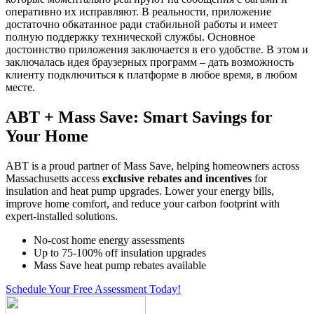
оперативно их исправляют. В реальности, приложение
достаточно обкатанное ради стабильной работы и имеет
полную поддержку технической службы. Основное
достоинство приложения заключается в его удобстве. В этом и
заключалась идея браузерных программ – дать возможность
клиенту подключиться к платформе в любое время, в любом
месте.
ABT + Mass Save: Smart Savings for
Your Home
ABT is a proud partner of Mass Save, helping homeowners across
Massachusetts access
exclusive rebates and incentives
for
insulation and heat pump upgrades. Lower your energy bills,
improve home comfort, and reduce your carbon footprint with
expert-installed solutions.
No-cost home energy assessments
Up to 75-100% off insulation upgrades
Mass Save heat pump rebates available
Schedule Your Free Assessment Today!